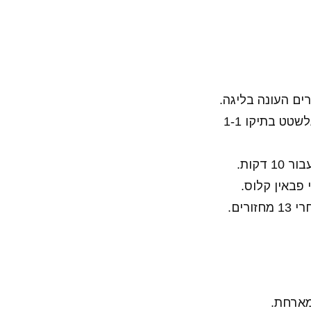
מי שכן הצליח לכבוש הוא אלמוג כהן ששער בכורה שלו העניק נקודה יקרה לאינגלשטט בתיקו 1-1