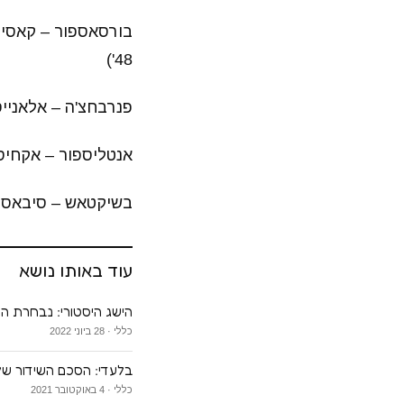
48')
פנרבחצ'ה – אלאנייספור 0:2 (אנדרה אייוו 19', מיכ
אנטליספור – אקחיסר 2:1 (אנטליספור דוקרה 87' , אקחיסר: הלדר ברבוסה 66', מיגל
בשיקטאש – סיבאספור 2:1 ( בשיקטאש: גובן ילצ'ין 11', סיבאספור: דוד בראז 14', א
עוד באותו נושא
הישג היסטורי: נבחרת הנ
כללי · 28 ביוני 2022
בלעדי: הסכם השידור של 
כללי · 4 באוקטובר 2021