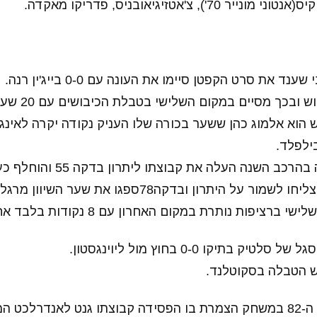
70'), צ'אטזיגיאובניס, פדריקו מאקדה.
ענד את סרט הקפטן סיימו את העונה עם 0-0 בייג'ין רנה.
ך מסיים במקום השלישי בטבלת הכיבושים עם 20 שערים העונה בליגה.
ילפלד.
שנה העלה את קבוצתו ליתרון בדקה 55 והוחלף כעבור 10 דקות.
היתרון ובדקה78ספגו את שער השיוון מרגלי פבאין קלוס.
פות נותרת במקום האחרון עם 8 נקודות בלבד אחרי 13 מחזורים.
ק בתיקו 0-0 בחוץ מול ליוינגסטון.
 הטבלה בסקוטלנד.
ט המארחת.