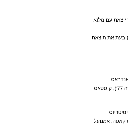
יוצאת עם מלוא
קובעת את תוצאת
 אנדראס
בוצ'אלאקיס( דימיטריוס מאנוס 63'), דניאל פודנסה, ביבראס נאתכו (מאדי קמארה 77'), קוסטאס
אן קוליבאלי, דימיטריוס
נסון, קורבליס, ארגיס קאסה, אמנועל