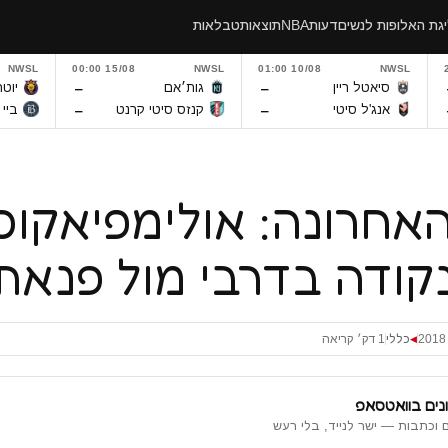
גת האלופות לנשים
דעות
NBA
תוצאות
טבלאות
NWSL
15/08 00:00
NWSL
10/08 01:00
NWSL
–
–
סיאטל ריין
גות׳אם
יוטה
–
–
אנג'ל סיטי
קנזס סיטי קרנט
ביי
אחרונה: אולימפיאקוס
קודה בדרבי מול פנאתי
כללי
1 דק׳ קריאה
◀
נים בוואטסאפ
 וכתבות — ישר לנייד, בלי רעש