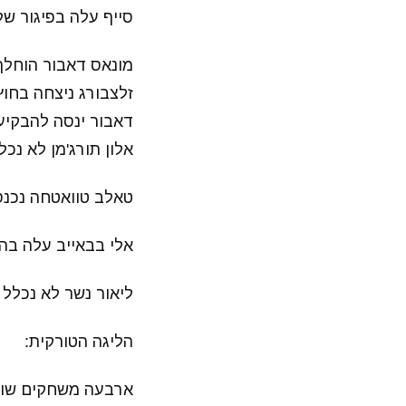
סייף עלה בפיגור של 2-0, תוצאה שנשמרה על לשריקת הסי
מונאס דאבור הוחלף 
זלצבורג ניצחה בחוץ 2-0 ושמרה על מקומה בראש הטב
דאבור ינסה להבקיע
אלון תורג'מן לא נכל
טאלב טוואטחה נכנס בדקה ה-90 בניצחון הענק
אלי בבאייב עלה בהרכב סומג'ייט ו
ליאור נשר לא נכלל בסגל קבוצתו ק
הליגה הטורקית:
ארבעה משחקים שוחק