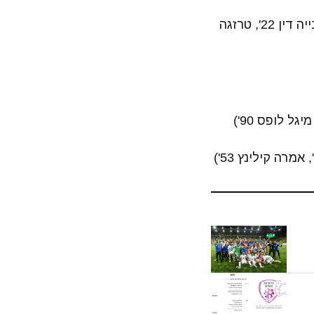
בורסאספור – קאסימפסה 2:1 ( בורסאספור: ארטוגול ארסוי 26', קאסימפסה: מבייה דין 22', טרזגה