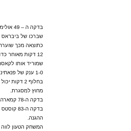
בדקה ה
שברכו של ביבראס נ
כתוצאה מכך שוערה 
12 דקות מאוחר כ
שמוריד אותו לקאסה שיורה מ30 בעיטה אדירה שאותה מצליח חוס
1-0 ענק של פנאתיניקוס.
בחלוף 2 דקו
מחוץ למסגרת.
בדקה ה-78 קמארה החמיץ מצב קורץ להשוות כשבעט מחוץ למסגרת מקרוב.
בדקה ה-3
ההגנה.
המשחק הטעון לווה ב