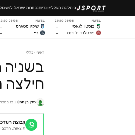
לגו
בית
ליגת העל
ליגיונריות
נבחרות ישראל לנשים
לי
תוכן
09/08 23:00
NWSL
09/08 20:00
NWSL
–
–
בוסטון לגאסי
שיקגו סטארס
–
–
פורטלנד ת׳ורנס
ביי
ראשי
›
כללי
בשניה ה
חילצה נ
עידן בן חמו
11 בנובמבר 2018
קבוצת העדכו
תוצאות, הרכבים