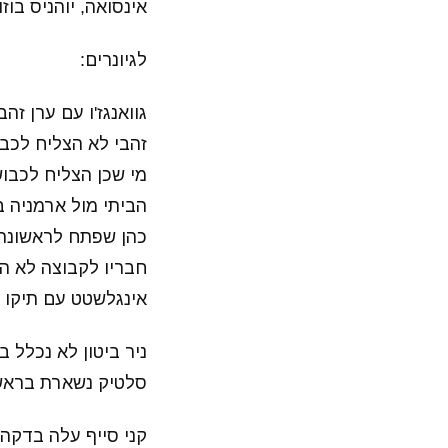
אינסואה, יוהניס בוזוקיס(אנטוני מונייר 
לגיונרים:
גוואנגז'ו עם ערן זהבי ש
זהבי לא הצליח לכבוש ובכ
הביתי מול ארמניה ב
כהן שפתח לראשונה בהרכב ה
חבריו לקבוצה לא הצליחו לשמור על 
אינגלשטט עם תיקו שלישי ברצי
ניר ביטון לא נכלל בסגל של סלטי
סלטיק נשארת בראש
קני סייף עלה בדקה ה-82 במשחק הצמרת בו הפסידה קבוצתו גנט לאנדרלכ