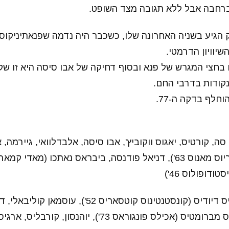
 ברחבה אבל ללא תגובה מצד השופט.
הגיע בשניה האחרונה שלו, כשכבר היה נדמה שפנאתיניקוס 
שיוויון הדרמטי.
 בחצי המגרש של פנא ובסוף דחיקה של אבו סיסה היא זו ש
חלף בדקה ה-77.
ה, קורטיס, יאגוס ווקוביץ', אבו סיסה, אלבדלוואי, גיירמה,
ודופולוס 46')
פנאתיניקוס: סוקרטיס דיודיס (קונסטנטינוס קוטסאריס 52'), עוסמ
קולובטסיוס, טאופניס מברומטיס (אכילס פונגוראס 73'), יוה