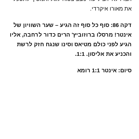
70)
,
דז'קו (שיק, 84)
,
אל שעראווי (ז'סוס, 70)
.
עוד באותו נושא
הישג היסטורי: נבחרת הנוער בגמר אליפות
אירופה
כללי · 28 ביוני 2022
בלעדי: הסכם השידור של ליגת העל לנשים וליגה
א ״ליגת הנשים היא גורם מפריע״
כללי · 4 באוקטובר 2021
כמה שווה מדליה אולימפית בכל מדינה?
כללי · 1 באוגוסט 2021
חדשות ספורט, עדכוני ספורט, תוצאות ספורט,טורי
דעה
בית
ליגת העל
ליגיונריות
נבחרות ישראל לנשים