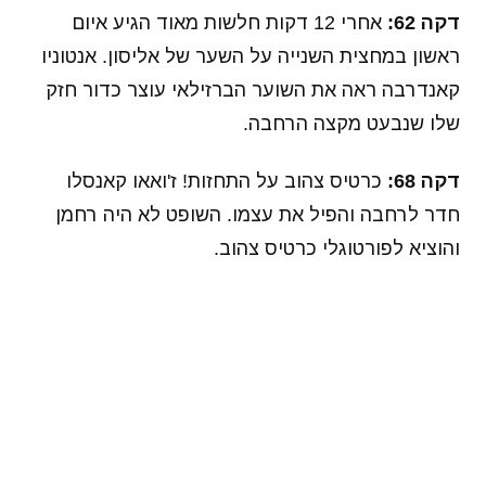
משחק מרתק בסן סירו (הטוויטר של רומא)
דקה 71:
דקה אחרי שנכנס, אדר כבר בעט את הכדור
הראשון שלו למסגרת. אליסון השוער הנפלא של רומא
שוב עצר.
דקה 78:
החמצת ענק של אדר! החלוץ האיטלקי קיבל
כדור מדוד לראשו, אך הוא לא הצליח לעלות מעל
הכדור ונגח גבוה מדי.
דקה 80:
אם היו שואלים אותנו מי הוא איש המשחק
הזה, אין ספק שהיינו בוחרים באליסון. השוער
הברזילאי הציל עוד מצב בטוח לגול והמשיך לתסכל
את מאורו איקרדי.
דקה 86: סוף כל סוף זה הגיע – שער השוויון של