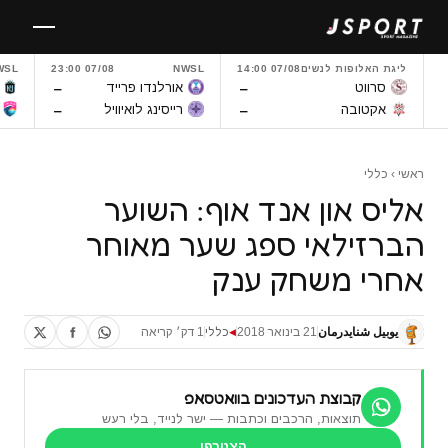
לגו
תוכן
ליגת האלופות לנשים
07/08 14:00
NWSL
07/08 23:00
WSL
–
–
סרווט
אורלנדו פרייד
–
–
אקטובה
רייסינג לואיוויל
ראשי
›
כללי
אליס און אנד אוף: השוער
הברזילאי ספג שער מאוחר
אחרי משחק ענק
يوبيل شنايدرمان
21 בינואר 2018
כללי
1 דק׳ קריאה
◀
קבוצת העדכונים בוואטסאפ
תוצאות, הרכבים וכתבות — ישר לנייד, בלי רעש
הצטרפו