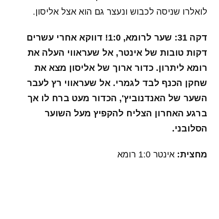
לואלרו שניסה לכבוש ונעצר גם הוא אצל אליסון.
דקה 31: שער לרומא, 1:0! דווקא אחרי עשרים
דקות טובות של אינטר, אל שעראווי העלה את
רומא ליתרון. כדור ארוך של אליסון מצא את
שחקן הכנף לבד לגמרי. אל שעראווי רץ לעבר
השער של האנדנוביץ', הכדור מעט ברח לו אך
ברגע האחרון הצליח להקפיץ מעל השוער
הסלובני.
מחצית:
אינטר 1:0 רומא
אל שעראווי חוגג. שער נפלא שלו (הטוויטר של רומא)
מחצית שנייה: