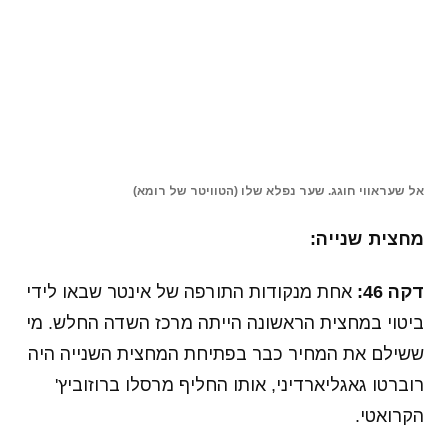
דקה 46:
אחת מנקודות התורפה של אינטר שבאו לידי
ביטוי במחצית הראשונה הייתה מרכז השדה החלש. מי
ששילם את המחיר כבר בפתיחת המחצית השנייה היה
רוברטו גאגליארדיני, אותו החליף מרסלו ברוזוביץ'
הקרואטי.
דקה 62:
אחרי 12 דקות חלשות מאוד הגיע איום
ראשון במחצית השנייה על השער של אליסון. אנטוניו
קאנדרבה ראה את השוער הברזילאי עוצר כדור חזק
שלו שנבעט מקצה הרחבה.
דקה 68:
כרטיס צהוב על התחזות! ז'ואאו קאנסלו
חדר לרחבה והפיל את עצמו. השופט לא היה רחמן
והוציא לפורטוגלי כרטיס צהוב.