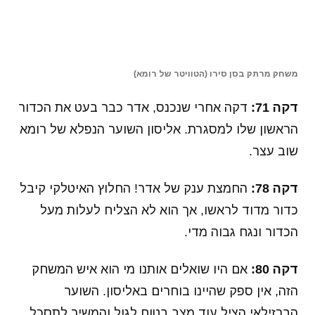
אינטר! מרסלו ברוזוביץ' הרים כדור לרחבה, אליו
הגיע לפני כולם מטיאס וסינו שנגח חזק לרשת
והכניע את אליסון. 1:1.
סיום: אינטר 1:1 רומא
חלוקת נקודות בסיום (הטוויטר של אינטר)
הרכבים:
אינטר:
האנדנוביץ'; קנסלו, שקרינאר, מיראנדה,
סנטון (דלברט, 77)
; וסינו,
גאגליארדיני (ברוזוביץ',
46)
, ואלרו;
קאנדרבה (אדר, 70)
, איקרדי, פרישיץ'.
רומא:
אליסון; פלורנצי, מנולאס, פאציו, קולארוב;
פלגריני, סטרוטמן, נאיינגולאן;
גרסון (ברונו פרס,