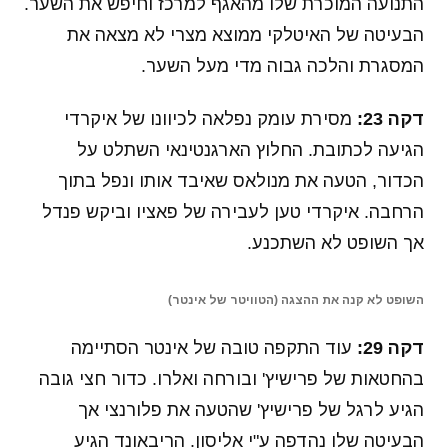
התנועה המוכרת שלו מהאגף למרכז וחיפש את השער.
הבעיטה של האיטלקי ממוצא מצרי לא מצאה את
המסגרת והלכה גבוה מדי מעל השער.
דקה 23:
מסירת עומק נפלאה לכיוונו של איקרדי
הגיעה לכתובת. החלוץ הארגנטינאי השתלט על
הכדור, הטעה את מנולאס שאיבד אותו ונפל בתוך
הרחבה. איקרדי טען לעבירה של פאציו וביקש פנדל
אך השופט לא השתכנע.
השופט לא קנה את ההצגה (הטוויטר של אינטר)
דקה 29:
עוד התקפה טובה של אינטר הסתיימה
בהחטאות של פרישיץ' ובורחה ואלרו. כדור חצי גובה
הגיע לרגל של פרישיץ' שהטעה את פלורנצי אך
הבעיטה שלו נהדפה ע"י אליסון. הריבאונד הגיע