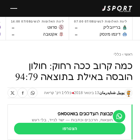
לגו
תוכן
ליגת האלופות לנשים
07/08 07:00
ליגת האלופות לנשים
07/08 14:00
L
–
–
ברייזבליק
סרווט
–
–
דינמו מינסק
אקטובה
ראשי
›
כללי
כמה קרוב ככה רחוק: חולון
הובסה באילת בתוצאה 94:79
يوبيل شنايدرمان
13 בינואר 2018
כללי
1 דק׳ קריאה
◀
קבוצת העדכונים בוואטסאפ
תוצאות, הרכבים וכתבות — ישר לנייד, בלי רעש
הצטרפו