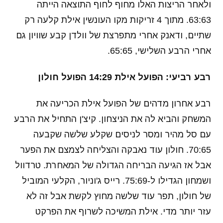
ולאחר הריצות האלו מחוף לחוף התוצאה הייתה
63:63. מתוך 4 זריקות מקו העונשין אילת קלעה רק
שתיים, ודאנק אחרי מתפרצת של וולדן קבע שוויון גם
אחרי הרבע השלישי, 65:65.
רבע רביעי: הפועל אילת 14:29 הפועל חולון
רבע אחרון מדהים של הפועל אילת הכריעה את
המשחק והביא לה את הניצחון. קיצ'ן התחיל את הרבע
עם סל מהיר ומסר לניסים שקלע שלשה שקבעה
70:65. חולון עוד נאבקה והצליחה לצמצם את הפער
אבל אז הגיעה הבריחה הגדולה של המאחרת. טרדוול
ושמחון הגדילו ל-75:69. רייס ג'וניור, הקלעי המוביל
של חולון, תפר עוד שלשה מחוץ לקשת אבל זה לא
עזר יותר מדי. אילת המשיכה לשרוף את הפרקט