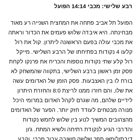
רבע שלישי: מכבי 14:14 הפועל
הפועל תל אביב פתחה את המחצית השנייה רע מאוד
מבחינתה. היא איבדה שלוש פעמים את הכדור וראתה
את מכבי עולה בפעם הראשונה ליתרון. קול את רול
קלעו 4 נקודות בפתיחתו של הרבע השלישי. מייקל
רול קלע שתי נקודות נוספות והכריח את פרנקו לקחת
פסק זמן ראשון ברבע השלישי, בתקווה שהמשחק לא
בורח לו בין האצבעות. פסק הזמן של האדומים עשה
את שלו, והם חזרו ממנו לריצת 8:0 והחזרת היתרון
לידיים שלהם, מה שגרם לקהל האדום במרומי היכל
מנורה מבטחים לעודד חזק יותר. הפער של האדומים
מהצהובים המשיך לנוע בין שלוש לחמש נקודות
והדרבי הגיע לנקודת רתיחה ולשיא המתח. ג'ון
דיבתולומאו תפר שלשה חשובה עבור מכבי, וקבע