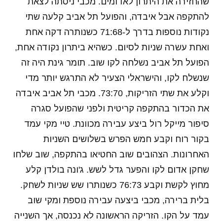
שהחזירה את היתרון לאדומים. מכבי ניסתה לצאת
להתקפה אבל איבדה, והפועל תל אביב קלעה שתי
נקודות נוספות בדרך ל-71:68 כשנותרה דקה אחת
ואחת עשרה שניות לסיום. כשהיא ביתרון נקודה אחת,
הפועל תל אביב נשלחה לקו שוב. תומר גינת היה זה
שנשלח לקו, והישראלי הצעיר לא התרגש יותר מדי
וקלע את שתי הזריקות, 73:70. מכבי תל אביב איבדה
את הכדור בהתקפה קריטית ולפני שהפועל סגרה
סיפור מייקל רול ביצע עבירה מכוונת. טיי מקי עמד
בקור רוח וקבע חמש הפרש בשלושים השניות
האחרונות. הצהובים שוב החטיאו בהתקפה, שוב שלחו
שחקן אדום לקו והפער גדל לשש. ג'ונה בולדן קלע
מחוץ לקשת וקבע 76:73 כשנותרו שש שניות לשחק.
בלית ברירה, מכבי ביצעה עבירה נוספת ומקי שוב
עמד על הקו. הזריקה הראשונה לא נכנסה, אך השנייה