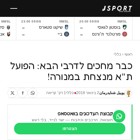
לגו
תוכן
NWSL
09/08 23:00
NWSL
09/08 20:00
NWSL
–
–
בוסטון לגאסי
שיקגו סטארס
סיא
–
–
פורטלנד ת׳ורנס
ביי
אנג
ראשי
›
כללי
כבר מחכים לדרבי הבא: הפועל
ת"א מנצחת במנורה!
يوبيل شنايدرمان
2 בינואר 2018
כללי
1 דק׳ קריאה
◀
קבוצת העדכונים בוואטסאפ
תוצאות, הרכבים וכתבות — ישר לנייד, בלי רעש
הצטרפו