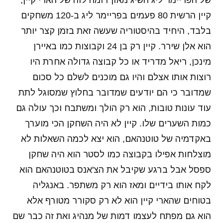
של הפריימר ליג השיג מאזן דומה לזה של הארי קיין,
קיין הרשית 80 פעמים בפריימר ליג ב-120 משחקים
בלבד, היחיד בהיסטוריה שעשה זאת בזמן קצר יותר
הוא אלן שירר. קיין רק בן 24 וקבוצות כמו באיירן
מינכן, ריאל מדריד או כל קבוצה גדולה אחרת היו
רוצות אותו אצלם והיו גם מוכנים לשלם כל סכום
שמדובר כי הם יודעים שמדובר בחלוץ שמסוגל לתת
עוד עונות טובות, הוא רק הולך ומשתבח וכך עולה גם
כמות השערים שלו. קיין לא היה השחקן הכי מוערך
באקדמיה של טוטנהאם, הוא יצא לכמה השאלות לא
מוצלחות אפילו בקבוצה כמו לסטר הוא היה שחקן
ספסל אבל ברגע שקיבל את הצ'אנס בטוטנהאם הוא
לקח אותו בידיים ומאז הוא רק משתפר. באנגליה
בטוחים שהארי קיין הוא לא רק סקורר מטורף אלא
הוא גם מפתח לעצמו דמות של מנהיג ואת זה כבר שם