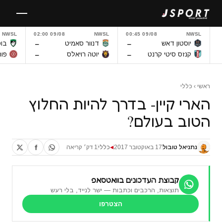
לגו
תוכן
NWSL
09/08 02:00
NWSL
09/08 00:45
NWSL
–
–
יוסטון דאש
דנוור סאמיט
בוס
–
–
קנזס סיטי קרנט
יוטה רויאלס
פור
ראשי
›
כללי
הארי קיין- בדרך להיות החלוץ
הטוב בעולם?
נתניאל טובול
17 באוקטובר 2017
כללי
1 דק׳ קריאה
◀
קבוצת העדכונים בוואטסאפ
תוצאות, הרכבים וכתבות — ישר לנייד, בלי רעש
הצטרפו