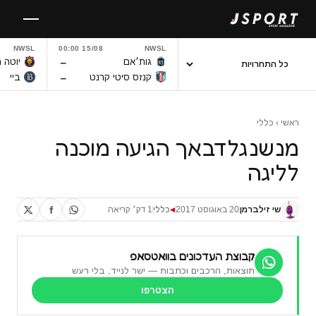
לגו
תוכן
NWSL
15/08 00:00
NWSL
–
גות׳אם
יוטה 
–
קנזס סיטי קרנט
ביי
ראשי
›
כללי
מנשנגלדבאך הגיעה מוכנה
לליגה
שי זילברמן
20 באוגוסט 2017
כללי
1 דק׳ קריאה
◀
קבוצת העדכונים בוואטסאפ
תוצאות, הרכבים וכתבות — ישר לנייד, בלי רעש
הצטרפו