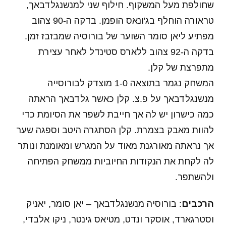
שחולפת מעל המשקוף. חילוף שני למנשנגלדבאך,
טראורה הוחלף בג'ונאס הופמן. בדקה ה-90 צהוב
מפתיע ליאן סומר השוער של בורוסיה שמבזבז זמן.
בדקה ה-92 צהוב ללארס סטינדל לאחר עצירת
מתפרצת של קלן.
המשחק נגמר בתוצאה 1-0 מוצדק לבורוסייה
מנשנגלדבאך על פ.צ. קלן כאשר גלדבאך הראתה
כמה כישרון יש לה אך חייבת לשפר את הסיומת כדי
להוות מאבק בצמרת. קלן הסתגרה היטב וספגה שער
אך נראתה מאורגנת מאוד על המגרש ומאומנת ונותר
לה לקחת את הנקודות החיוביות ממשחק הפתיחה
ולהשתפר.
הרכבים
: בורוסיה מנשנגלדבאך – יאן סומר, יאניק
וסטרגארד, אוסקר ונדט, מטיאס גינטר, ניקו אלבדי,