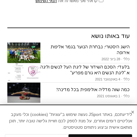
קראתי ואני מאשר/ת את
תנאי השימוש
עוד באותו נושא
הישג היסטורי: נבחרת הנוער בגמר אליפות
אירופה
כללי · 28 ביוני 2022
בלעדי: הסכם השידור של ליגת העל לנשים וליגה
א ״ליגת הנשים היא גורם מפריע״
כללי · 4 באוקטובר 2021
כמה שווה מדליה אולימפית בכל מדינה?
כללי · 1 באוגוסט 2021
×
לידיעתכם, באתר JSport נעשה שימוש ב"עוגיות" (cookies) וכלי מעקב
אנליטיים דומים אחרים, על מנת לספק לכם חוויית גלישה טובה יותר, תוכן
מותאם אישית וביצוע ניתוחים סטטיסטיים.
חדשות ספורט, עדכוני ספורט, תוצאות ספורט,טורי
דעה