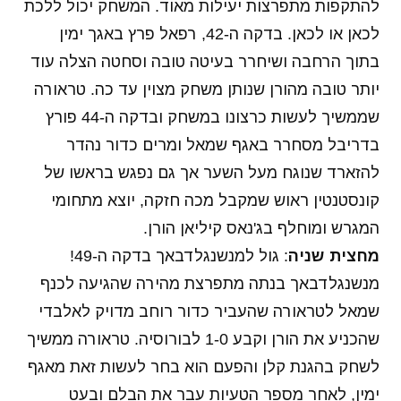
להתקפות מתפרצות יעילות מאוד. המשחק יכול ללכת
לכאן או לכאן. בדקה ה-42, רפאל פרץ באגך ימין
בתוך הרחבה ושיחרר בעיטה טובה וסחטה הצלה עוד
יותר טובה מהורן שנותן משחק מצוין עד כה. טראורה
שממשיך לעשות כרצונו במשחק ובדקה ה-44 פורץ
בדריבל מסחרר באגף שמאל ומרים כדור נהדר
להזארד שנוגח מעל השער אך גם נפגש בראשו של
קונסטנטין ראוש שמקבל מכה חזקה, יוצא מתחומי
המגרש ומוחלף בג'נאס קיליאן הורן.
מחצית שניה
: גול למנשנגלדבאך בדקה ה-49!
מנשנגלדבאך בנתה מתפרצת מהירה שהגיעה לכנף
שמאל לטראורה שהעביר כדור רוחב מדויק לאלבדי
שהכניע את הורן וקבע 1-0 לבורוסיה. טראורה ממשיך
לשחק בהגנת קלן והפעם הוא בחר לעשות זאת מאגף
ימין, לאחר מספר הטעיות עבר את הבלם ובעט