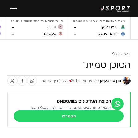
לגו
תוכן
ליגת האלופות לנשים
07/08 07:00
ליגת האלופות לנשים
07/08 14:00
L
–
–
ברייזבליק
סרווט
–
–
דינמו מינסק
אקטובה
ראשי
›
כללי
הסוכן סמית'
חורן סריבקיאן
23 בפברואר 2015
כללי
1 דק׳ קריאה
◀
קבוצת העדכונים בוואטסאפ
תוצאות, הרכבים וכתבות — ישר לנייד, בלי רעש
הצטרפו