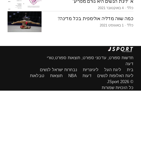
א ״ליגת הנשים היא גורם מפריע״
כללי · 4 באוקטובר 2021
כמה שווה מדליה אולימפית בכל מדינה?
כללי · 1 באוגוסט 2021
חדשות ספורט, עדכוני ספורט, תוצאות ספורט,טורי
דעה
בית
ליגת העל
ליגיונריות
נבחרות ישראל לנשים
ליגת האלופות לנשים
דעות
NBA
תוצאות
טבלאות
© 2026 JSport
כל הזכויות שמורות