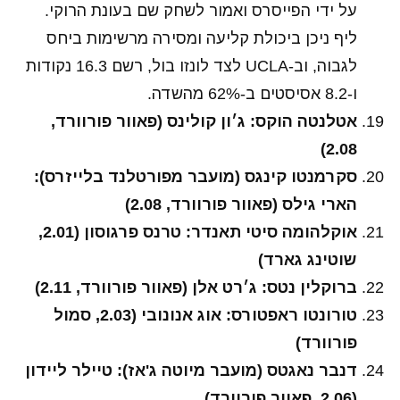
על ידי הפייסרס ואמור לשחק שם בעונת הרוקי.
ליף ניכן ביכולת קליעה ומסירה מרשימות ביחס
לגבוה, וב-UCLA לצד לונזו בול, רשם 16.3 נקודות
ו-8.2 אסיסטים ב-62% מהשדה.
אטלנטה הוקס: ג׳ון קולינס (פאוור פורוורד,
2.08)
סקרמנטו קינגס (מועבר מפורטלנד בלייזרס):
הארי גילס (פאוור פורוורד, 2.08)
אוקלהומה סיטי תאנדר: טרנס פרגוסון (2.01,
שוטינג גארד)
ברוקלין נטס: ג׳רט אלן (פאוור פורוורד, 2.11)
טורונטו ראפטורס: אוג אנונובי (2.03, סמול
פורוורד)
דנבר נאגטס (מועבר מיוטה ג'אז): טיילר ליידון
(2.06, פאוור פורוורד)