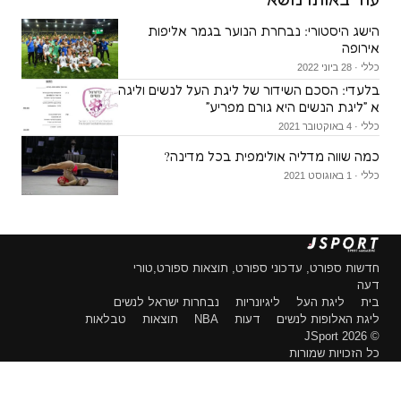
הישג היסטורי: נבחרת הנוער בגמר אליפות
אירופה
כללי · 28 ביוני 2022
בלעדי: הסכם השידור של ליגת העל לנשים וליגה
א ״ליגת הנשים היא גורם מפריע״
כללי · 4 באוקטובר 2021
כמה שווה מדליה אולימפית בכל מדינה?
כללי · 1 באוגוסט 2021
חדשות ספורט, עדכוני ספורט, תוצאות ספורט,טורי
דעה
בית
ליגת העל
ליגיונריות
נבחרות ישראל לנשים
ליגת האלופות לנשים
דעות
NBA
תוצאות
טבלאות
© 2026 JSport
כל הזכויות שמורות