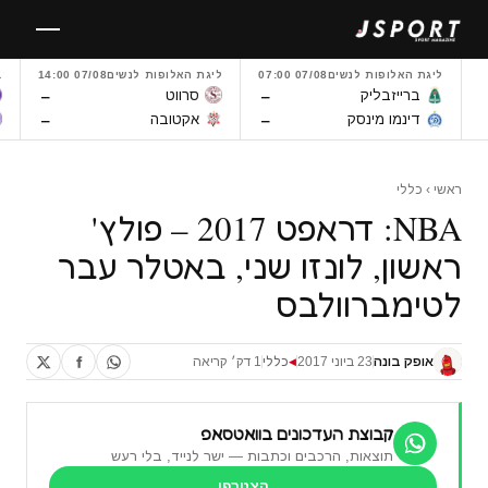
לגו
תוכן
ליגת האלופות לנשים
07/08 07:00
ליגת האלופות לנשים
07/08 14:00
L
–
–
ברייזבליק
סרווט
–
–
דינמו מינסק
אקטובה
ראשי
›
כללי
NBA: דראפט 2017 – פולץ'
ראשון, לונזו שני, באטלר עבר
לטימברוולבס
אופק בונה
23 ביוני 2017
כללי
1 דק׳ קריאה
◀
קבוצת העדכונים בוואטסאפ
תוצאות, הרכבים וכתבות — ישר לנייד, בלי רעש
הצטרפו