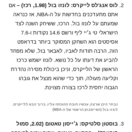
לוס אנג'לס לייקרס: לונזו בול (1.98, רכז) –
אם
אתם מתעדכנים בחדשות על ה-NBA, אז כנראה
שמעתם על לונזו בול. הרכז, ששיחק השנה לצד
הישראלי טי ג׳יי ליף ורשם 14.6 נקודות ו-7.6
אסיסטים הוא השחקן המסוקר ביותר בדראפט
הזה, הרבה תודות לאביו, לאבאר בול, שלא מפחד
להביע את דעתו על כל נושא. לונזו ישמש כרכז
הראשון של הלייקרס, וניכן ביכולת מסירה נהדרת
וקליעה מעולה, תוך כדי שהוא מנצל את גובהו
הגבוה יחסית לרכז בצורה מצוינת.
נבחר היכן שרצה, עכשיו חובת ההוכחה עליו. ברוך הבא ללייקרס,
לונזו בול (הפייסבוק הרשמי של ה-NBA)
בוסטון סלטיקס: ג׳ייסון טאטום (2.02, סמול