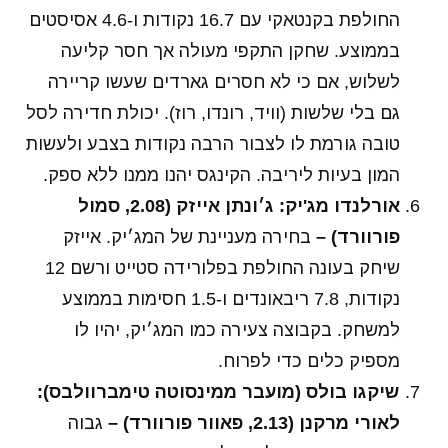
החולפת בקנטאקי עם 16.7 נקודות ו-4.6 אסיסטים
בממוצע. שחקן התקפי מעולה אך חסר קליעה
לשלוש, אם כי לא חסרים גארדים שעשו קריירה
גם בלי שלשות (וויד, רונדו, רוז). יכולת חדירה לסל
טובה גורמת לו לצבור הרבה נקודות בצבע ולעשות
המון בעיות ליריבה. הקינגס יהנו ממנו ללא ספק.
אורלנדו מג'יק: ג׳ונתן אייזק (2.08, סמול
פורוורד) –
בחירה מעניינת של המג׳יק. אייזק
שיחק בעונה החולפת בפלורידה סטייט ורשם 12
נקודות, 7.8 ריבאונדים ו-1.5 חסימות בממוצע
למשחק. בקבוצה צעירה כמו המג׳יק, יהיו לו
מספיק כלים כדי לפרוח.
שיקגו בולס (מועבר ממינסוטה טימברוולבס):
לאורי מרקנן (2.13, פאוור פורוורד) –
גבוה