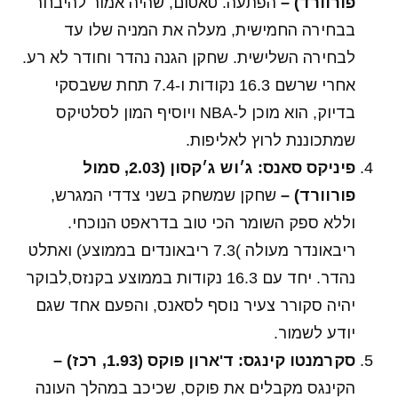
פורוורד) –
הפתעה. טאטום, שהיה אמור להיבחר
בבחירה החמישית, מעלה את המניה שלו עד
לבחירה השלישית. שחקן הגנה נהדר וחודר לא רע.
אחרי שרשם 16.3 נקודות ו-7.4 תחת ששבסקי
בדיוק, הוא מוכן ל-NBA ויוסיף המון לסלטיקס
שמתכוננת לרוץ לאליפות.
פיניקס סאנס: ג׳וש ג׳קסון (2.03, סמול
פורוורד) –
שחקן שמשחק בשני צדדי המגרש,
וללא ספק השומר הכי טוב בדראפט הנוכחי.
ריבאונדר מעולה )7.3 ריבאונדים בממוצע) ואתלט
נהדר. יחד עם 16.3 נקודות בממוצע בקנזס,לבוקר
יהיה סקורר צעיר נוסף לסאנס, והפעם אחד שגם
יודע לשמור.
סקרמנטו קינגס: ד'ארון פוקס (1.93, רכז) –
הקינגס מקבלים את פוקס, שכיכב במהלך העונה