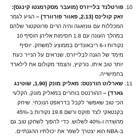
פורטלנד בלייזרס (מועבר מסקרמנטו קינגס):
זאק קולינס (2.13, פאוור פורוורד) –
הגיע לגמר
המכללות עם גונזאגה והיה הרים פרוטקטור שלהם
במהלך העונה עם 1.8 חסימות אליהן הוסיף 10
נקודות ו-6 ריבאונדים בממוצע למשחק. יוסיף
מימד של הגנה לבלייזרס, שנראים על הנייר כעת
יותר טוב איתו, נורקיץ, והצמד מקולום את לילארד
בחמישייה.
שארלוט הורנטס: מאליק מונק (1.90, שוטינג
גארד) –
ההורנטס בוחרים במאליק מונק, הקלעי
הכי טוב שאפשר לקבל בדראפט הנוכחי. שיחק
בקנטאקי לצד פוקס ורשם 19.8 נקודות ב-45%
מהשדה ו-40% לשלוש. כדי להפוך לשחקן טוב גם
ב-NBA הוא יצטרך לשפר את יכולתיו ההגנתיים.