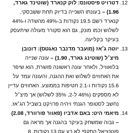
דטרויט פיסטונס: לוק קנארד (שוטינד גארד,
1.96) –
בעונתו השנייה בדיוק תחת ששבסקי,
קנארד רשם 19.5 נקודות ב-49% מהשדה ו-44%
לשלוש וכמו מונק, גם הוא סקורר מעולה שיתעסק
בעיקר בקליעה.
יוטה ג׳אז (מועבר מדנבר נאגטס): דונובן
מיצ׳ל (שוטינג גארד, 1.90) –
עונה שנייה
בלואוויל, ולאחר עונה ראשונה פושרת, הוא שיפר
את האחוזים לשלוש ואת ההגנה, והעונה עמד על
15.6 נקודות ו-2.1 חטיפות בממוצע. האחוזים עדיין
לא מספקים (46% ל-2, 35% לשלוש) אך מיצ׳ל
נחשב לסטופר הגנתי ויהיה פרויקט בשביל הג׳אז.
מיאמי היט: באם אדביו (פאוור פורוורד, 2.08)
–
גבוה שמשחק בעיקר בהגנה אך מראה גם
פוטנציאל התקפי לא רע עם 13 נקודות, 8