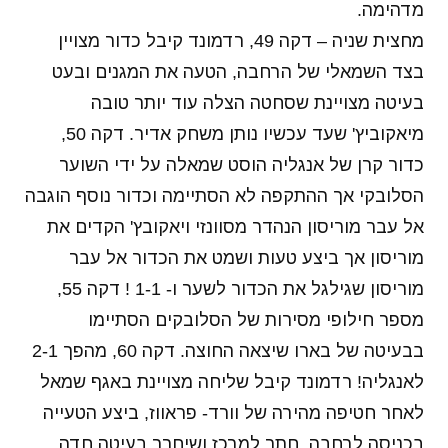
מדהימה.
מחצית שניה – דקה 49, רדמונד קיבל כדור מצויין
בצד השמאלי של הרחבה, הטעה את המגנים ובעט
בעיטה מצויינת שסחטה הצלה עוד יותר טובה
מיאקוביץ' שעד עכשיו נותן משחק אדיר. דקה 50,
כדור קרן של אנגליה הוסט שמאלה על ידי השוער
הסלובקי אך ההתקפה לא הסתיימה וכדור נוסף הוגבה
אל עבר מוריסון הנהדר מסוונזי ויאקובץ' הקדים את
מוריסון אך ביצע טעות ושמט את הכדור אל עבר
מוריסון שגילגל את הכדור לשער ו- 1-1 ! דקה 55,
מספר חילופי מסירות של הסלובקים הסתיימו
בבעיטה של בארו שיצאה החוצה. דקה 60, מהפך 2-1
לאנגליה! רדמונד קיבל שליחה מצויינת באגף שמאל
לאחר חטיפה מהירה של וורד- פראווז, ביצע הטעייה
בכניסה לרחבה, חתך למרכז ושיחרר בעיטה חדה