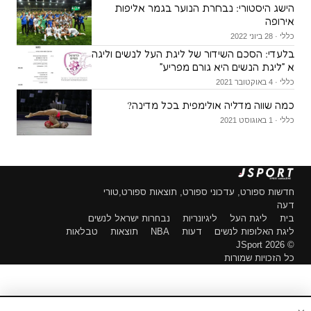
הישג היסטורי: נבחרת הנוער בגמר אליפות
אירופה
כללי · 28 ביוני 2022
בלעדי: הסכם השידור של ליגת העל לנשים וליגה
א ״ליגת הנשים היא גורם מפריע״
כללי · 4 באוקטובר 2021
כמה שווה מדליה אולימפית בכל מדינה?
כללי · 1 באוגוסט 2021
חדשות ספורט, עדכוני ספורט, תוצאות ספורט,טורי
דעה
בית
ליגת העל
ליגיונריות
נבחרות ישראל לנשים
ליגת האלופות לנשים
דעות
NBA
תוצאות
טבלאות
© 2026 JSport
כל הזכויות שמורות