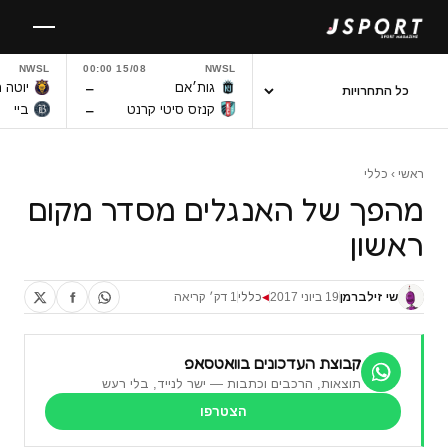
לגו
תוכן
NWSL
15/08 00:00
NWSL
–
גות׳אם
יוטה 
–
קנזס סיטי קרנט
ביי
ראשי
›
כללי
מהפך של האנגלים מסדר מקום
ראשון
שי זילברמן
19 ביוני 2017
כללי
1 דק׳ קריאה
◀
קבוצת העדכונים בוואטסאפ
תוצאות, הרכבים וכתבות — ישר לנייד, בלי רעש
הצטרפו