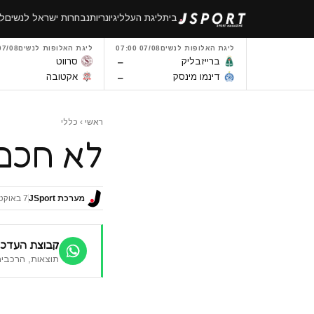
לגו
בית
ליגת העל
ליגיונריות
נבחרות ישראל לנשים
לי
תוכן
ליגת האלופות לנשים
07/08 07:00
ליגת האלופות לנשים
7/08 14:00
–
ברייזבליק
סרווט
–
דינמו מינסק
אקטובה
ראשי
›
כללי
לא חכם
מערכת JSport
7 באוקטובר 2014
קבוצת העדכו
תוצאות, הרכבים