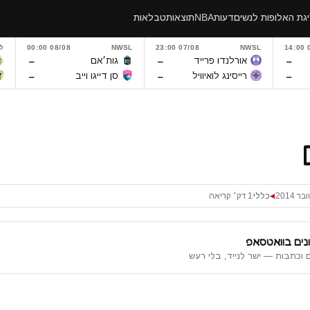
גת האלופות לנשים
דעות
NBA
תוצאות
טבלאות
0
NWSL
07/08 23:00
NWSL
08/08 00:00
ל
–
–
–
אורלנדו פרייד
גות׳אם
–
–
–
רייסינג לואיוויל
סן דייגו וייב
כללי
1 דק׳ קריאה
◀
נים בוואטסאפ
 וכתבות — ישר לנייד, בלי רעש