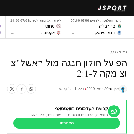
לגו
תוכן
ליגת האלופות לנשים
07/08 07:00
ליגת האלופות לנשים
07/08 14:00
L
–
–
ברייזבליק
סרווט
–
–
דינמו מינסק
אקטובה
ראשי
›
כללי
הפועל חולון חגגה מול ראשל"צ
וצימקה ל-2:1
דרן זר
30 במאי 2019
כללי
1 דק׳ קריאה
◀
קבוצת העדכונים בוואטסאפ
תוצאות, הרכבים וכתבות — ישר לנייד, בלי רעש
הצטרפו