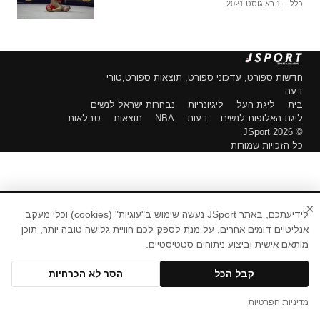
כללי · 1 באוגוסט 2021
חדשות ספורט, עדכוני ספורט, תוצאות ספורט,טורי
דעה
בית
ליגת העל
ליגיונריות
נבחרות ישראל לנשים
ליגת האלופות לנשים
דעות
NBA
תוצאות
טבלאות
© 2026 JSport
כל הזכויות שמורות
×
לידיעתכם, באתר JSport נעשה שימוש ב"עוגיות" (cookies) וכלי מעקב
אנליטיים דומים אחרים, על מנת לספק לכם חוויית גלישה טובה יותר, תוכן
מותאם אישית וביצוע ניתוחים סטטיסטיים.
קבל הכל
הסר לא הכרחיות
מדיניות הפרטיות