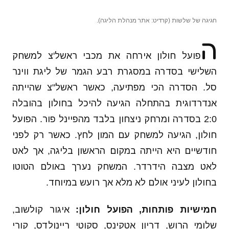
חגיגה של שלשות (קרדיט: אתר מנהלת הליגה).
ה
פועל חולון אירחה את מכבי ראשל'צ למשחק
השלישי בסדרה במסגרת רבע הגמר של ליגת ווינר
סל. הסדרה הכי מפתיעה, כאשר ראשל"צ שהייתה
אנדרדוגית בהתחלה הגיעה להיכל בחולון בהובלה
2:0 בסדרה ומרחק ניצחון בלבד מהפיינל פור. הפועל
חולון, הגיעה למשחק עם המון לחץ. כאשר רק לפני
חודשיים היא הייתה במקום הראשון בליגה, אך לאט
לאט מצבה הידרדר. המשחק נערך באולם הטוטו
בחולון לעיני אולם לא מלא אך רועש במיוחד.
חמישיות פותחות, הפועל חולון:
איגור קולשוב,
שלומי הרוש, דריון אטקינס, סקוטי ריינולדס, קורי