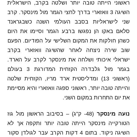
ראשוני הייתה טובה יותר ושלטה בקרב, הישראלית
השיגה 3 וואזארי בדרך לחצי הגמר מול מינסקר. קרב
שני לישראליות בסבב העולמי השנה כשבגראנד
סלאם באקו הן נפגשו ברבע הגמר וסיימו את היום
כשהן חולקות את המקום השלישי על הפודיום. הפעם
שוב שירה ניצחה לאחר שהשיגה וואזארי בקרב
ישראלי איכותי ושלחה את מינסקר לקרב על הארד.
בגמר מול גלבדרה הקזחית המדורגת 3 בעולם
(ראשוני 13) ומדליסטית ארד מריו, הקזחית שלטה
והייתה טובה יותר, ראשוני ספגה וואזארי והיא מסיימת
את יום התחרות במקום השני.
נועה מינסקר
(48- ק"ג) – בסיבוב הראשון מול גוז
הטורקייה מינסקר הייתה טובה יותר ותקפה אך לא
השיגה ניקוד. בתום 4 דקות הקרב עבר לגולדן סקור