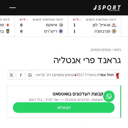
לגו
תוכן
ליגת האלופות לנשים
לייב
ליגת האלופות לנשים
לייב
ליגת ה
0
1
או-אייץ׳ לוון
אייאקס
סל
0
1
פנרבחצ'ה
ריינג׳רס
ברו
ראשי
›
ענפים נוספים
גראנד פרי אנטליה
תהל עמר
8 באפריל 2017
ענפים נוספים
1 דק׳ קריאה
◀
קבוצת העדכונים בוואטסאפ
תוצאות, הרכבים וכתבות — ישר לנייד, בלי רעש
הצטרפו