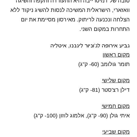
טובה של דמיטרייבה היא התעוררה ותקפה והשיגה
וואזארי, הישראלית המשיכה לנסות להשיג ניקוד ללא
הצלחה ונכנעה לריתוק. מאירסון מסיימת את יום
התחרות במקום השני.
גביע אירופה לג'וניור ליגננו, איטליה
מקום ראשון
תומר גולומב (60- ק"ג)
מקום שלישי
דילן רצ'סטר (81- ק"ג)
מקום חמישי
איתי גולן (90- ק"ג), אלמוג לוזון (100- ק"ג)
מקום שביעי