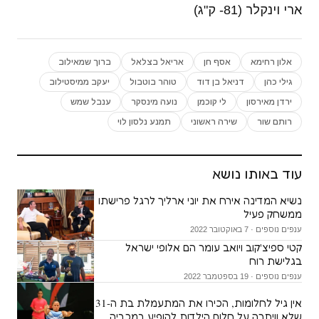
ארי וינקלר (81- ק"ג)
אלון רחימא
אסף חן
אריאל בצלאל
ברוך שמאילוב
גילי כהן
דניאל בן דוד
טוהר בוטבול
יעקב ממיסטילוב
ירדן מאירסון
לי קוכמן
נועה מינסקר
ענבל שמש
רותם שור
שירה ראשוני
תמנע נלסון לוי
עוד באותו נושא
נשיא המדינה אירח את יוני ארליך לרגל פרישתו
ממשחק פעיל
ענפים נוספים · 7 באוקטובר 2022
קטי ספיצ'קוב ויואב עומר הם אלופי ישראל
בגלישת רוח
ענפים נוספים · 19 בספטמבר 2022
אין גיל לחלומות, הכירו את המתעמלת בת ה-31
שלא וויתרה על חלום הילדות להופיע במכביה