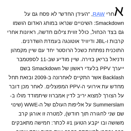
א
חרי
RAW
, "העידן החדש" לא פסח גם על
Smackdown: השינויים שנראו במותג האדום הושמו
גם בצד הכחול, כולל זווית צילום חדשה, ראיונות אחרי
קרבות ו-JBL ודיוויד אוטונגה בעמדת השדרנים.
התוכנית נפתחת כשכל הרוסטר יחד עם שיין מקמהון
ודניאל בריאן בזירה. שיין מודיע שב-11 לספטמבר
ייערך PPV בלעדי ראשון של Smackdown בשם
Backlash אשר התקיים לאחרונה ב-2009 ובזאת תחל
מחדש עת אירועי ה-PPV המפוצלים. לאחר מכן דובר
על הצורך למצוא יריב לדין אמברוז שיתמודד מולו ב-
Summerslam על אליפות העולם של ה-WWE (שינוי
שם שני לחגורה תוך חודש), למטרה זו אורגן קרב
משושה ובו יקבע הטוען #1 לכתר: חמישה מתאבקים