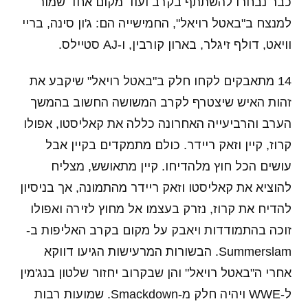
כבר נבחרו להשתתף בקרב ועוד מקום אחד שמור
למנצח ב"באטל רויאל", החמישייה הם: ג'ון סינה, בריי
וויאט, דולף זיגלר, בארון קורבין, ו-AJ סטיילס.
14 מתאבקים לקחו חלק ב"באטל רויאל" שיקבע את
זהות האיש שיצטרף לקרב המשושה החשוב בהמשך
הערב והרביעייה האחרונה כללה את קאליסטו, אפולו
קרוז, קיין וזאק ריידר. כולם מתמקדים בקיין אבל
עושים הכל חוץ מלהדיחו. קיין מתאושש, מצליח
להוציא את קאליסטו וזאק ריידר מהתמונה, אך בניסיון
להדיח את קרוז, נזרק בעצמו אל מחוץ לזירה ואפולו
זוכה בהתמודדות ויאבק על מקום בקרב האליפות ב-
Summerslam. הבשורות המרעישות הגיעו דווקא
אחרי ה"באטל רויאל" והן שבקרוב יחזור שלטון בנג'מין
ל-WWE ויהיה חלק מ-Smackdown. שמועות רבות