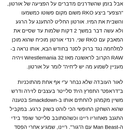
אבל בזמן שהשדרנים מדברים על הפציעה של אורטון,
"הצפע" ביצע RKO משום מקום פשוטו כמשמעו
והשבית את המיז. אורטון החליט להתענג על הרגע
ולא עשה דבר במשך 2 דקות שלמות עד שסיים את
המאבק עם RKO שני. רנדי אורטון מוכיח שהוא מוכן
למלחמה נגד ברוק לסנר בחודש הבא, אותו נראה ב-
RAW הקרוב לראשונה מאז Wrestlemania 32 ויהיה
מעניין לשמוע מה יש ל"חיה" לומר על אורטון.
לאור העובדה שלא נבחר ע"י אף אחת מהתוכניות
ב"דראפט" התפרץ הית' סלייטר בעצבים לזירה ודרש
משיין מקמהון להחתים אותו ב-Smackdown בטענה
שהוא השחקן החופשי הכי לוהט בשוק כרגע. במקביל
התגנב מאחוריו ריינו וכשהסתובב סלייטר שופד בידי
ה-Man Beast עם ה"גור". ריינו, שמגיע אחרי הפסד