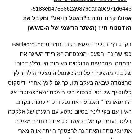
אפולו קרוז זוכה ב"באטל רויאל" ומקבל את
הזדמנות חייו (האתר הרשמי של ה-WWE)
בקי לינץ' ונטליה ניפגשו בקרב חוזר מ-Battleground
כפי שהונח והפעם "המכסחת האירית" השיגה את
נקמתה. מהרגעים הבולטים בעימות היו ה"לג דרופ"
של בקי מהפינה העליונה כשנטליה מצליחה להיחלץ
מהצמדה שבאה בעקבותיו, כך גם לינץ' אחרי "דיסקוס
קלוזליין" של נטי. לבסוף בקי הופכת "שארפשוטר" אל
ה"דיסארמור" ומכניעה את נטליה כדי לזכות בקרב.
ראיון עם בקי לינץ' בסיום נקטע עם הגעתן של אלקסה
בליס, נעומי וקרמלה כאשר כל אחת בתורה מציינת
את עליונותה והאחרונה להצטרף הייתה אווה מארי