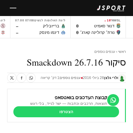
לגו
תוכן
NWSL
18'
ליגת האלופות לנשים
07/08 07:00
ליגת
–
0
דנוור סאמיט
ברייזבליק
–
0
נורת׳ קרוליינה קארג׳
דינמו מינסק
ראשי
›
ענפים נוספים
סיקור Smackdown 26.7.16
ולרי גלצן
28 ביולי 2016
ענפים נוספים
1 דק׳ קריאה
◀
קבוצת העדכונים בוואטסאפ
תוצאות, הרכבים וכתבות — ישר לנייד, בלי רעש
הצטרפו