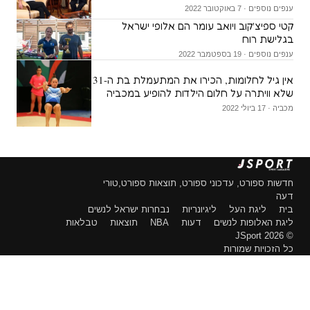
ענפים נוספים · 7 באוקטובר 2022
קטי ספיצ'קוב ויואב עומר הם אלופי ישראל
בגלישת רוח
ענפים נוספים · 19 בספטמבר 2022
אין גיל לחלומות, הכירו את המתעמלת בת ה-31
שלא וויתרה על חלום הילדות להופיע במכביה
מכביה · 17 ביולי 2022
חדשות ספורט, עדכוני ספורט, תוצאות ספורט,טורי
דעה
בית
ליגת העל
ליגיונריות
נבחרות ישראל לנשים
ליגת האלופות לנשים
דעות
NBA
תוצאות
טבלאות
© 2026 JSport
כל הזכויות שמורות