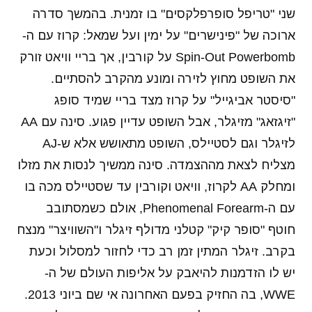
שני "טריפל סופרפלקסים" בו זמנית. בהמשך סדרה
ארוכה של "פינישרים" על ימין ועל שמאל: קרוז עם ה-
Spin-Out Powerbomb על קורבין, אך בריי וויאט זורק
את השופט מחוץ לזירה ומונע מהקרב להסתיים.
"סיסטר אביגייל" על קרוז מצד בריי שמיד סופג
"זיגזאג" מזיגלר, אבל השופט עדיין פגוע. סינה עם AA
לזיגלר וגם לסטיילס, השופט מתאושש אלא ש-AJ
מצליח לצאת מההצמדה. סינה ממשיך לנסות את מזלו
ומחלק AA לקרוז, וויאט וקורבין עד שסטיילס מכה בו
עם ה-Phenomenal Forearm, אולם כשמסתובב
חוטף "סופר קיק" קטלני מדולף זיגלר ו"השוויצר" מנצח
בקרב. זיגלר המתין זמן רב כדי לחזור למסלול וכעת
יש לו הזדמנות להיאבק על אליפות העולם של ה-
WWE, בה החזיק בפעם האחרונה אי שם ביוני 2013.