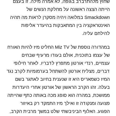
שחוץ מלהתרברב בגופה, לא אמרה מילה. זו בעצם
הייתה הצצה ראשונה על מחלקת הנשים של
Smackdown במלואה ויהיה מסקרן לראות מה תהיה
האינטראקציה בין המתאבקות בהיעדר אליפות
להילחם עליה.
במהדורה נוספת של Miz TV החליט מיז להיות האורח
של עצמו בתוכנית, אולם בעודו מרעיף שבחים
עצמיים, רנדי אורטון מתפרץ לדבריו. לאחר חילופי
דברים, מצליח אורטון להשתחל בערמומיות לקרב נגד
המיז כשמאריס היא זו שנענית בחיוב לאתגר בשם
בעלה. זהו הקרב הראשון של אורטון אחרי היעדרות
ממושכת, במהרה הוא סופג מכה באותה כתף שהייתה
פצועה ומנקודה זו ואילך מיז התמקד רק באיזור
הפגוע. האלוף הביניבשתי שלט במשך מרבית הקרב,