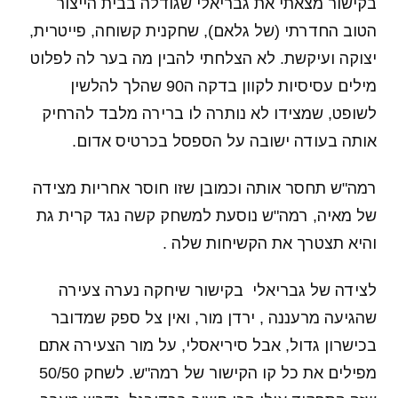
בקישור מצאתי את גבריאלי שגודלה בבית הייצור
הטוב החדרתי (של גלאם), שחקנית קשוחה, פייטרית,
יצוקה ועיקשת. לא הצלחתי להבין מה בער לה לפלוט
מילים עסיסיות לקוון בדקה ה90 שהלך להלשין
לשופט, שמצידו לא נותרה לו ברירה מלבד להרחיק
אותה בעודה ישובה על הספסל בכרטיס אדום.
רמה"ש תחסר אותה וכמובן שזו חוסר אחריות מצידה
של מאיה, רמה"ש נוסעת למשחק קשה נגד קרית גת
והיא תצטרך את הקשיחות שלה .
לצידה של גבריאלי בקישור שיחקה נערה צעירה
שהגיעה מרעננה , ירדן מור, ואין צל ספק שמדובר
בכישרון גדול, אבל סיריאסלי, על מור הצעירה אתם
מפילים את כל קו הקישור של רמה"ש. לשחק 50/50