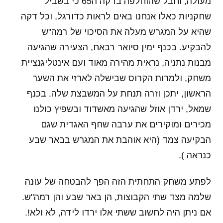
מעולה, וחבל שהוחלפה בדקה ה65 כי בשביל
שחקניות כאלו אנחנו באים לראות כדורגל, וכל דקה
שהיא על המגרש מעלה את הסיכוי של רמה"ש
להבקיע. בכנף ימין סיואר רבאח, הצעירה שהגיעה
מבנות נתניה, נראית מהירה מאוד ועם אינטליגנציית
משחק, ולמרות הקרוס שבישלה לארזי את השער
הראשון, יתכן וזרה תנחת על המשבצת שלה. בכנף
שמאל, ירדן אוזל שהגיעה מאשדוד ובשפיץ כולנו
מכירים ומוקירים את ערבה שחף האגדית שגם
הבקיעה צמד (היא אוהבת את המגרש בבאר שבע
כנראה ).
לפתע משחק התחתית הזה הפך להבטחה של עונה
שלמה מצד שתי הקבוצות, הן באר שבע והן רמה"ש.
אם ניתן היה לחשוב ששתי אלו ירדו לידה, לא ולא!.