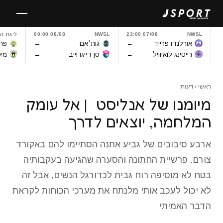
לגו
תוכן
NWSL
07/08 23:00
NWSL
08/08 00:00
ליגת ה
–
–
אורלנדו פרייד
גות׳אם
פרנ
–
–
רייסינג לואיוויל
סן דייגו וייב
מיט
ראשי
›
דעות
מיומנו של אנליסט | אל עומק
המלחמה, יוצאים לדרך
ארבע סיבובים של גביע אתנה הסתיימו להם באקורד
צורם. פרשיית החתונה והסערה שהגיעה בעקבותיה
בטח לא מוסיפה רוח גבית לכדורגל הנשים, אבל זה
לא יכול לעכב אותי מלנתח את מערכי הכוחות לקראת
הדבר האמיתי