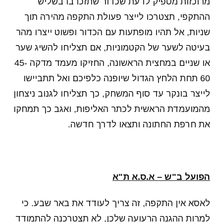
מרוכזות מספיק לדעת שכדור שתזכו בו בשליש
ההתקפי, תצטרכו לייצר פעולת התקפה מהירה תוך
שניות, אל תהיו מופתעות עם הכדור ופשוט ייצרו מהר
בעיטה לשער של הקטמוניות, אם תצליחו להשיג שער
או שניים במחצית הראשונה, החזיקו מעמד מדקה 45-
60 תחת הלחץ הגדול שיופנה כלפיכם ואל תתביישו
לייצר בונקר עד סוף המשחק, כך תצליחו לגנוב ניצחון
מהמועמדת הראשית לכתר האליפות, ואגב כך תמחקו
את חרפת החתונה ותצאו לדרך חדשה.
הפועל ב"ש
–
א.ס.א ת"א
לאסא אין התקפה, זה צריך לעודד את באר שבע. כי
למרות ההגנה הרעועה שלכן, לא תצטרכנה להתמודד