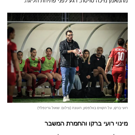
מהמאמן מיכה סויסה, רגע לפני פתיחת הליגה.
רועי ברקו, על הקווים בוולפסון, העונה (צילום: שאול גרינפלד)
מינוי רועי ברקו והחמרת המשבר