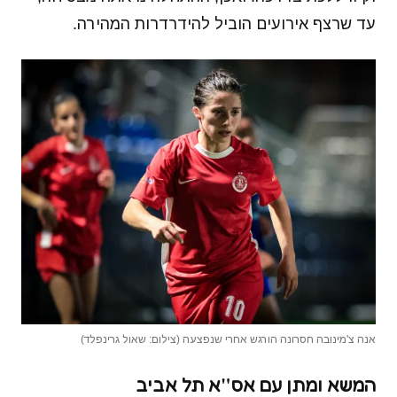
עד שרצף אירועים הוביל להידרדרות המהירה.
אנה צ'מינובה חסרונה הורגש אחרי שנפצעה (צילום: שאול גרינפלד)
המשא ומתן עם אס"א תל אביב