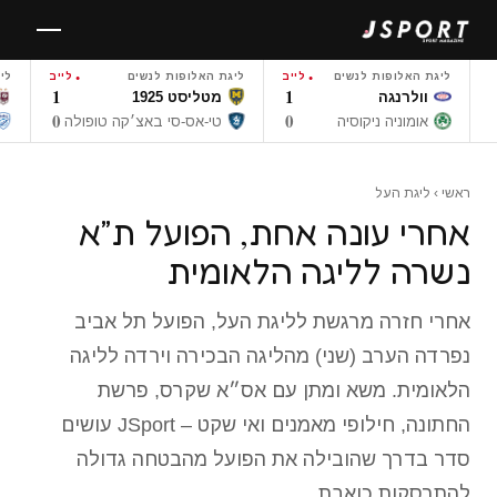
לגו
תוכן
ליגת האלופות לנשים
לייב
ליגת האלופות לנשים
לייב
לי
1
1
וולרנגה
מטליסט 1925
0
0
אומוניה ניקוסיה
טי-אס-סי באצ׳קה טופולה
ראשי
›
ליגת העל
אחרי עונה אחת, הפועל ת״א
נשרה לליגה הלאומית
אחרי חזרה מרגשת לליגת העל, הפועל תל אביב
נפרדה הערב (שני) מהליגה הבכירה וירדה לליגה
הלאומית. משא ומתן עם אס״א שקרס, פרשת
החתונה, חילופי מאמנים ואי שקט – JSport עושים
סדר בדרך שהובילה את הפועל מהבטחה גדולה
להתרסקות כואבת