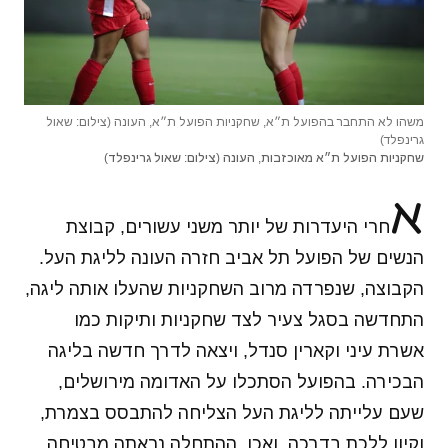
משהו לא התחבר בהפועל ת״א, שחקניות הפועל ת״א, העונה (צילום: שאול
גרינפלד)
שחקניות הפועל ת״א מאוכזבות, העונה (צילום: שאול גרינפלד)
א
חרי היעדרות של יותר משני עשורים, קבוצת
הנשים של הפועל תל אביב חזרה העונה לליגת העל.
הקבוצה, שנפרדה מרוב השחקניות שהעלו אותה ליגה,
התחדשה בסגל צעיר לצד שחקניות ותיקות כמו
אשרת עיני וקארין סנדל, ויצאה לדרך חדשה בליגה
הבכירה. בהפועל הסתכלו על האדומה מירושלים,
שעם עלייתה לליגת העל הצליחה להתבסס בצמרת,
וקיוו ללכת בדרכה. ואכן, ההתחלה נראתה מבטיחה,