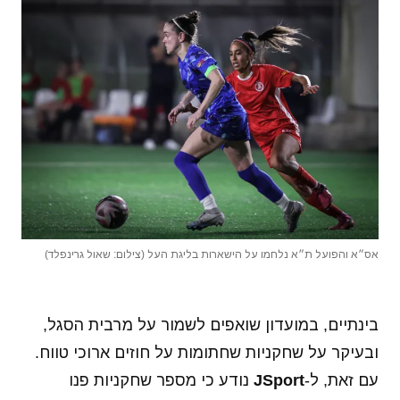
אס״א והפועל ת״א נלחמו על הישארות בליגת העל (צילום: שאול גרינפלד)
בינתיים, במועדון שואפים לשמור על מרבית הסגל,
ובעיקר על שחקניות שחתומות על חוזים ארוכי טווח.
עם זאת, ל-
JSport
נודע כי מספר שחקניות פנו