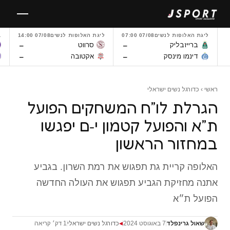
לגו
תוכן
ליגת האלופות לנשים
07/08 07:00
ליגת האלופות לנשים
07/08 14:00
L
–
–
ברייזבליק
סרווט
–
–
דינמו מינסק
אקטובה
ראשי
›
כדורגל נשים ישראלי
הגרלת לו״ח המשחקים הפועל
ת״א והפועל קטמון י-ם יפגשו
במחזור הראשון
האלופה קריית גת תפגוש את רמת השרון. בגביע
אתנה מחזיקת הגביע תפגוש את העולה החדשה
הפועל ת״א
שאול גרינפלד
7 באוגוסט 2024
כדורגל נשים ישראלי
1 דק׳ קריאה
◀