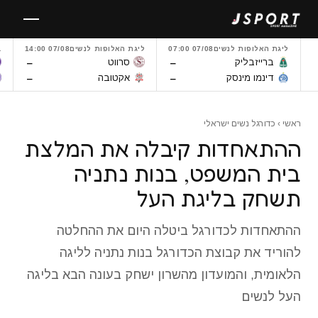
לגו
תוכן
ליגת האלופות לנשים
07/08 07:00
ליגת האלופות לנשים
07/08 14:00
L
–
–
ברייזבליק
סרווט
–
–
דינמו מינסק
אקטובה
ראשי
›
כדורגל נשים ישראלי
ההתאחדות קיבלה את המלצת
בית המשפט, בנות נתניה
תשחק בליגת העל
ההתאחדות לכדורגל ביטלה היום את ההחלטה
להוריד את קבוצת הכדורגל בנות נתניה לליגה
הלאומית, והמועדון מהשרון ישחק בעונה הבא בליגה
העל לנשים