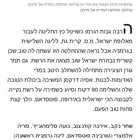
שחקניות מיינץ חוגגות עם ויטל כץ (צילום: מחלקת המדיה של מיינץ)
(צילום: מחלקת המדיה של מיינץ)
ה
רבה גבות הורמו כשויטל כץ החליטה לעבור
מאלופת ישראל, מ.ס. קרית גת, לליגה השלישית
בגרמניה אבל נראה שההחלטה הזו עשתה לה טוב שכן
קשרית נבחרת ישראל שוב מצאה את הרשת. גם תמר
גורן הצעירה מתחילה להשתלב היטב במדי
האדומות-לבנות. אסיה דרקסן המשיכה ביכולת הטובה
שלה והשלימה 90 דקות וסיוע בשמירה על רשת נקייה.
לקבוצה הכי ישראלית באירופה, פוטסדאם, הלך קצת
פחות טוב הפעם.
שחר נקב, אירנה קוזנצוב, נועה סלימהוג'יץ', מריה
אלמצרי (טורבינה פוטסדאם, ליגה גרמנית ראשונה)