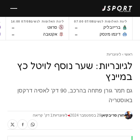
לגו
תוכן
ליגת האלופות לנשים
07/08 07:00
ליגת האלופות לנשים
07/08 14:00
L
–
–
ברייזבליק
סרווט
–
–
דינמו מינסק
אקטובה
ראשי
›
ליגיונריות
לגיונריות: שער נוסף לויטל כץ
במיינץ
גם תמר גורן פתחה בהרכב, 90 דק' לאסיה דרקסן
באוסטריה
חורן סריבקיאן
29 בספטמבר 2024
ליגיונריות
1 דק׳ קריאה
◀