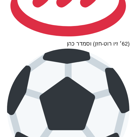
(62׳ זיו רוט-חזן) וסמדר כהן