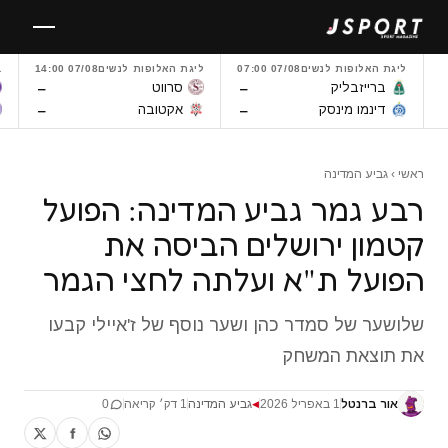
לגו
תוכן
ליגת האלופות לנשים
07/08 07:00
ליגת האלופות לנשים
07/08 14:00
L
–
–
ברייזבליק
סרווט
–
–
דינמו מינסק
אקטובה
ראשי
›
גביע המדינה
רבע גמר גביע המדינה: הפועל
קטמון ירושלים הביסה את
הפועל ת"א ועלתה לחצי הגמר
שלושער של סמדר כהן ושער נוסף של ז'איילי קבעו
את תוצאת המשחק
אור ברנטל
1 באפריל 2026
גביע המדינה
1 דק׳ קריאה
0
◀