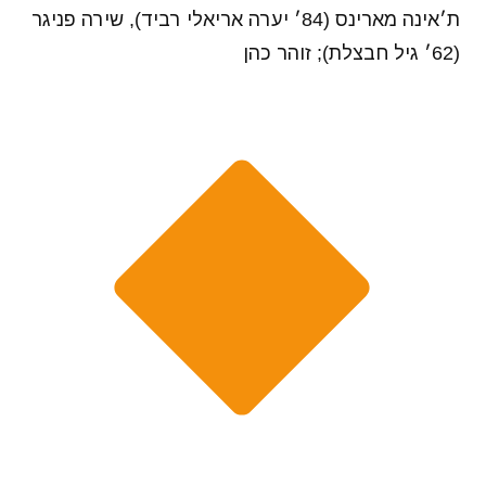
ת׳אינה מארינס (84׳ יערה אריאלי רביד), שירה פניגר
(62׳ גיל חבצלת); זוהר כהן