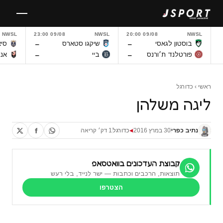
לגו
תוכן
NWSL
09/08 23:00
NWSL
09/08 20:00
NWSL
–
–
בוסטון לגאסי
שיקגו סטארס
סיא
–
–
פורטלנד ת׳ורנס
ביי
אנג
ראשי
›
כדורגל
ליגה משלהן
נתיב כפרי
30 במרץ 2016
כדורגל
1 דק׳ קריאה
◀
קבוצת העדכונים בוואטסאפ
תוצאות, הרכבים וכתבות — ישר לנייד, בלי רעש
הצטרפו