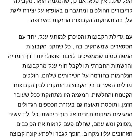
העל שלנו. אין פלא, אם כן, שהמגמה הזאת מקבילה
לדיבורים ההולכים ומתגברים באופ"א על יצירת ליגת
על, בה תשחקנה הקבוצות החזקות באירופה.
עם גדילת הקבוצות והפיכתן למותגי ענק, יחד עם
הסטארים שמשחקים בהן, כל שחקני הקבוצות
המפורסמים שממשיכים לצבור פופולריות דרך המדיה
והרשתות החברתיות ולקבל חוזי ענק מהקבוצות
הנלחמות בחורמה על השירותים שלהם, הולכים
וגדלים הפערים בין הקבוצות החזקות לבין הקבוצות
הקטנות והחלשות. המגמה הזו מתחזקת ככל שעובר
הזמן, ותופסת תאוצה גם בעזרת הכספים הגדולים
המגיעים ממקומות זרים אל תוך היבשת. כל ילד עשיר
,מפונק ומשועמם, שחלם פעם לראות את הכוכבים
האהובים עליו מקרוב, הופך לגבר ולפתע קונה קבוצה