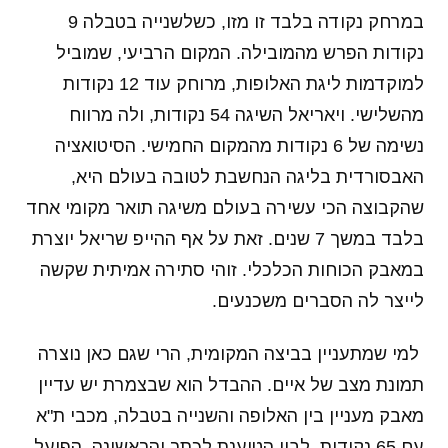
במרחק נקודה בלבד זו מזו, כשלשנייה בטבלה 9
נקודות הפרש מהמובילה. המקום הרביעי, שמוביל
למוקדמות ליגת האלופות, מרוחק עוד 12 נקודות
מהשלישי. ויאריאל השיגה 54 נקודות, ולה מרווח
נשימה של 6 נקודות מהמקום החמישי. הסיטואציה
האבסורדית בליגה הנחשבת לטובה בעולם היא,
שהקבוצה הכי עשירה בעולם משיגה תואר מקומי אחד
בלבד במשך 7 שנים. זאת על אף ההייפ שריאל יוצרת
במאבק הכוחות הכלכלי. זוהי סתירה אמיתית שקשה
לייצר לה הסברים משכנעים.
למי שמתעניין בביצה המקומית, הרי שגם כאן נוצרה
תמונת מצב של איים. ההבדל הוא שבצמרת יש עדיין
מאבק מעניין בין האלופה והשנייה בטבלה, מכבי ת"א
עם 65 נקודות, לבין הטוענת לכתר והראשונה, הפועל