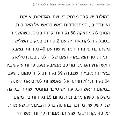
על התואר הביתי סימנו וי גדול, ועכשיו-אירופה! (צילום: יח"צ)
בהולנד יש קרב מרתק בין שתי הגדולות, אייקס
ואיינדהובן, המתמודדות ראש בראש על האליפות.
המובילה מחזיקה 68 נקודות יקרות בכיס, כשהשנייה
בטבלה דולקת אחריה עם 2 פחות. במקום השלישי
משתרכת פיינורד המדשדשת עם 49 נקודות. מאבק
דומה נוסף הוא בארץ האם של הולנד, בבונדסליגה.
ראש החץ הגרמני מורכב ממאבק מעט פחות עיקש בין
באיירן המובילה שצברה 69 נקודות, לדורטמונד, שעם
64 נקודות לא תוותר על האפשרות לסיים את העונה
במקום הראשון כל עוד יש סיכוי מתמטי. שתיהן בליגה
משלהן, כשהן מתבוננות מרום 15 נקודות בין מקום
שני לשלישי. מדובר בהרטה ברלין הבינונית, שעומדת
על 48 נקודות. מי שהייתה אמורה להוות ראש חץ