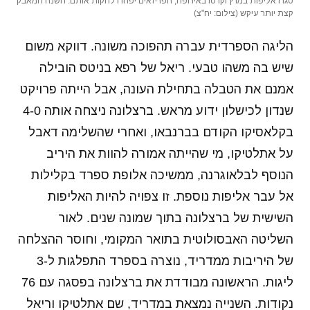
סגרו אליפות במרץ וקרסו באירופה, הפריזאים יפחדו לחקות אותם. השנה המאבק
קצת יותר עיקש (צילום: יח"צ)
הליגה הספרדית עברה תהפוכה משונה. דווקא משום
שיש בה משהו טבעי. ריאל של רפא בניטס הובילה
אמנם את הטבלה בתחילת העונה, אבל הייתה פרויקט
שנדון לכישלון ידוע מראש. ברצלונה ניצחה אותה 4-0
בקלאסיקו הקודם בברנבאו, ואחרי שהשלימה דאבל
על אתלטיקו, מי שהייתה אמורה להוות את היריב
הנוסף לבלאוגרנה, ממשיכה אלופת ספרד בקלילות
אל עבר אליפות נוספת. זו צפויה להיות האליפות
השישית של ברצלונה בתוך שמונה שנים. לאור
השליטה האבסולוטית בתואר המקומי, וחוסר ההצלחה
של היריבות ממדריד, נוצרה בספרד התפלגות ל-3
ליגות. הראשונה מבודדת את ברצלונה בפסגה עם 76
נקודות. השנייה נמצאת במדריד, שם אתלטיקו וריאל