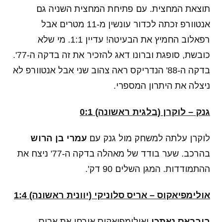
תוצאת המחצית. עם פתיחת המחצית השניה גם
אנטוורפ זכתה לכדור עונשין מ-11 מטרים אבל
רפאלוב החמיץ את הבעיטה! עדיין 1:1. מי שלא
כובשת, סופגת וברונו דאג להזכיר את זה בדקה ה-77'.
בדקה ה-88' הנדריקס ראה צהוב שני אבל אנטוורפ לא
ניצלה את היתרון המספרי.
גנק – לוקרן (בלגית ראשונה) 0:1
לוקרן עלתה למשחק מול גנק עם
עמרי בן הרוש
בהרכב. שער בודד של מאהלה בדקה ה-77' ניצח את
ההתמודדות. המגן השלים 90 דק'.
אולימפיאקוס – אריס סלוניקי (יוונית ראשונה) 1:4
ביבראס נאתכו
ואולימפיאקוס אירחו את אריס