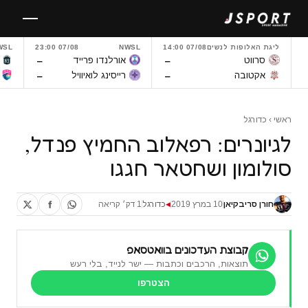
לגו
תוכן
ליגת האלופות לנשים
07/08 14:00
NWSL
07/08 23:00
WSL
–
–
סרווט
אורלנדו פרייד
–
–
אקטובה
רייסינג לואיוויל
ראשי
›
כדורגל
לגיונרים: רפאלוב החמיץ פנדל,
סולומון ושחטאר חגגו
חורן סריבקיאן
10 במרץ 2019
כדורגל
1 דק׳ קריאה
◀
קבוצת העדכונים בוואטסאפ
תוצאות, הרכבים וכתבות — ישר לנייד, בלי רעש
הצטרפו