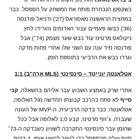
כשקפטן הנבחרת פותח את המשחק על הספסל. כבר
במחצית הראשונה מאסוראס (27') ודניאל פודנסה
(36') כבשו פעמיים עבור האדומים והורידו לחץ.
ניקולאס מרטינז עוד כבש שער מצמק (74׳) אבל
פודנסה מיד ענה עם השני שלו אחרי פחות מדקה
וגררו כבש את הרביעי בתוספת הזמן.
אטלאנטה יונייטד – סינסינטי (MLS ארה"ב) 1:1
אחרי שרק באמצע השבוע עבר אליהם בהשאלה,
קני
סייף
לא פתח בהרכב קבוצתו החדשה מול האלופה,
אטלאנטה. כבר בדקה הרביעית, ה-MVP של העונה
שעברה, ג׳וזף מרטינז, קבע 1:0 לאלופה אבל ככל
שהזמן עבר סינסינטי התקרבה לשוויון כשבדקה ה-73׳
סייף עולה מהספסל כדי לעזור להשיג אותו. 4 דקות