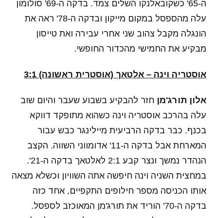
ה-65' כשקובאלנקו השלים צמד. בדקה ה-69' סולומון
עלה מהספסל במקום מייקון ובדקה ה-78' ראה את
הונגלה מקבל צהוב שני אחרי עבירה ואת טייסון
מבקיע את החמישי מהכדור החופשי.
אוסטריה וינה – אלטאך (אוסטרית ראשונה) 3:1
אלון תורג'מן
חזר להבקיע בשבוע שעבר והיום שוב
עלה בהרכב אוסטריה וינה כשהוא מתופקד דווקא
בכנף. כבר בדקה הרביעית מיילינגר כבש עבור
המארחת אבל בדקה ה-11' אדומווני השווה. הקצב
הנהדר נמשך ונצר קבע 2:1 לאלטאך בדקה ה-21'.
במחצית השניה וינה חיפשה אתה השוויון וכשלא מצאה
אותו הכניסה מספר חילופים התקפיים, אחד כזה
בדקה ה-70' הוריד את תורג'מן המאוכזב לספסל.