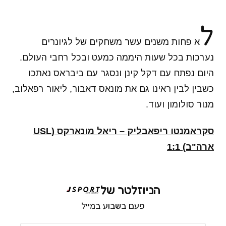
ל
א פחות משנים עשר משחקים של לגיונרים
נערכות בכל שעות היממה כמעט ובכל רחבי העולם.
היום נפתח עם דקל קינן ונסגר עם ביבראס נאתכו
כשבין לבין ראינו גם את מונאס דאבור, ליאור רפאלוב,
מנור סולומון ועוד.
סקראמנטו ריפאבליק – ריאל מונארקס (USL
ארה"ב) 1:1
הניוזלטר של
פעם בשבוע במייל