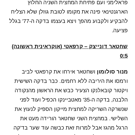
פראלימני ועם פתיחת המחצית השניה החלוץ
הארגנטינאי פינה את מקומו לטובת גוזלן שלא הצליח
להבקיע ולקבוע מהפך ויצא בעצמו בדקה ה-77' בגלל
פציעה.
שחטאר דונייצק – קרפאטי (אוקראינית ראשונה)
0:5
מנור סולומון
ושחטאר אירחו את קרפאטי לביב
ורמסו את היריבה ללא רחמים. כבר בדקה השישית
ויקטור קובאלנקו הצעיר כבש את הראשון מהנקודה
הלבנה, בדקה ה-35' מאטביינקו הכפיל ועוד לפני
שנשרקה השריקה למחצית מייקון הספיק לנעוץ את
השלישי. במחצית השני שחטאר הורידה מעט את
הרגל מהגז אבל למרות זאת כבשה עוד שער בד'קה