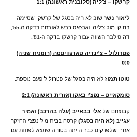
קרשקו – צ'ליה (סלובנית ראשונה) 1:1
ליאור נשר
שוב לא היה בסגל של קרשקו שסיימה
בתיקו מול צ'ליה. ואנצאס כבש לאורחת בדקה ה-55',
דה סילבה השווה עבור קרשקו בדקה ה-81'.
פטרולול – צ'ינדיה טארגוויסטה (רומנית שניה)
0:0
טוטו תמוז
לא היה בסגל של פטרולול פעם נוספת.
סומקאייט – נפצ'י באקו (אזרית ראשונה) 2:1
קבוצתם של
אלי בבאייב (עלה בהרכב)
ו
אמיר
עגייב (לא היה בסגל)
קרסה בבית מול נפצ'י החזקה
אחרי שלפרקים כבר הייתה בטוחה שתצא לפחות עם