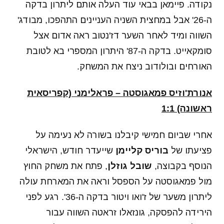
נקודה. פיימאן בבאי עוד העלה אותם ליתרון בדקה
ה-26' אבל במחצית השניה העניינים התהפכו, מבודג'
השווה ומיד לאחר השער דז'נטוב ראה אדום אצל
סומקאייט. בדקה ה-87' היתרון המספרי בא לטובת
האורחים ובולודוב ניצח את המשחק.
אנורת'וזיס פמאגוסטה – פראלימני (קפריסאית
ראשונה) 1:1
אחרי שביום חמישי קיבלנו בשורה לא נעימה על
פציעתו של
בוריס קליימן
שייעדר חודש, הישראלי
הנוסף בקבוצה,
שובל גוזלן
, פתח את משחק החוץ
מול פמאגוסטה על הספסל וראה את המארחת עולה
ליתרון משער של ז'ואו ויטור בדקה ה-36'. רגע לפני
הירידה להפסקה, גונזאלו זראטה השווה עבור