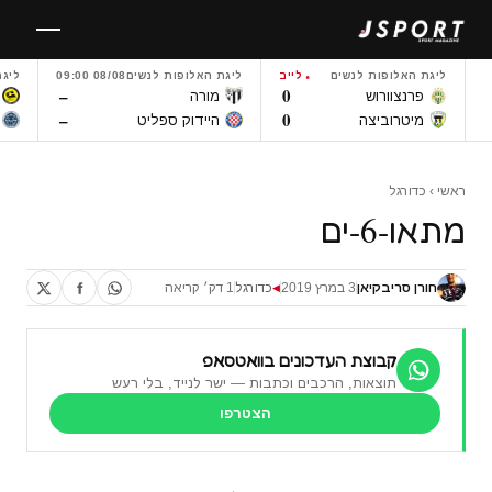
לגו
תוכן
ליגת האלופות לנשים
לייב
ליגת האלופות לנשים
08/08 09:00
ליגת
–
0
פרנצוורוש
מורה
–
0
מיטרוביצה
היידוק ספליט
ראשי
›
כדורגל
מתאו-6-ים
חורן סריבקיאן
3 במרץ 2019
כדורגל
1 דק׳ קריאה
◀
קבוצת העדכונים בוואטסאפ
תוצאות, הרכבים וכתבות — ישר לנייד, בלי רעש
הצטרפו