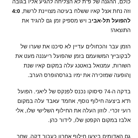
כולם, ההגנה של פ"ת לא הצליחה להגיע אליו בגובה
וזה נחת אצל קאיו ששלח בעיטה מצויינת לרשת,
4:0
להפועל תל-אבי
ב ויש מספיק זמן גם להגיד את
התוצאה!
הזמן עבר והכחולים עדיין לא סיכנו את שערו של
לבקוביץ' המשועמם בזמן שהפועל ריעננה מעט את
השורות, עמנואל בואטנג עלה במקום קאיו שנת
ןהופעה שמזכירה את ימיו בגרסהופרס הערב.
בדקה ה-74 סיסוקו נכנס לפנקס של ליאני. הפועל
ת"א ביצעה חילוף נוסף, אחמד עאבד עלה במקום
רועי זכרי. לוזון העלה את החילוף השלישי שלו, אלי
אלבז במקום הקפטן שלו, לידור כהן.
גם האדומים ביצעו חילוף אחרון כעבור דקה, שחר