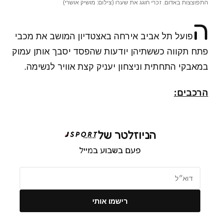
התפוצצות באדום. זכרי חוגג את שערו (צילום: מושיק אושרי)
ה
פועל תל אביב אירחה באצטדיון המושב את מכבי
פתח תקווה כששתיהן יודעות שהפסד יסבך אותן עמוק
במאבקי התחתית וניצחון יעניק קצת אוויר לנשימה.
הרכבים:
הניוזלטר של
פעם בשבוע במייל