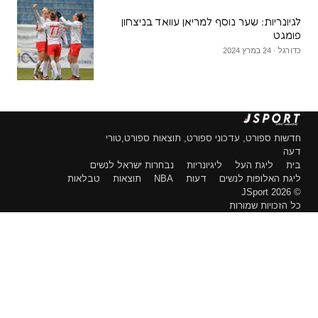
לגיונריות: שער נוסף למריאן עוואד בניצחון
פומגט
כדורגל · 24 במרץ 2024
חדשות ספורט, עדכוני ספורט, תוצאות ספורט,טורי
דעה
בית
ליגת העל
ליגיונריות
נבחרות ישראל לנשים
ליגת האלופות לנשים
דעות
NBA
תוצאות
טבלאות
© 2026 JSport
כל הזכויות שמורות