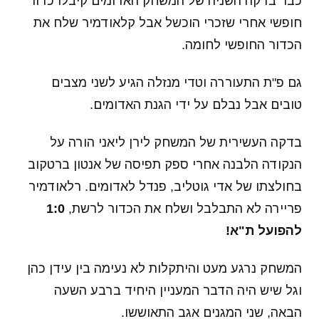
כבר בדקה השניה של המשחק האדומים קיבלו כדור
חופשי אחרי שזכרי הוכשל אבל קלאודמיר שלח את
הכדור החופשי לחומה.
גם פ"ת התעוררה וטדי מנזלה הגיע לשני מצבים
טובים אבל נבלם על ידי הגנת האדומים.
בדקה העשירית של המשחק לירן ליאני הורה על
הנקודה הלבנה אחרי ספק תפיסה של אנטון ברטקוב
בחולצתו של אדי גוטליב, פנדל לאדומים. רלאודמיר
פריירה לא התבלבל ושלח את הכדור לרשת,
1:0
להפועל ת"א!
המשחק נרגע מעט והיתקלות לא נעימה בין עידן כהן
וגל שיש היה הדבר המעניין היחיד ברבע השעה
הבאה, שני המגנים אגב התאוששו.