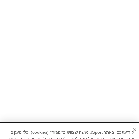
×
לידיעתכם, באתר JSport נעשה שימוש ב"עוגיות" (cookies) וכלי מעקב
אנליטיים דומים אחרים, על מנת לספק לכם חוויית גלישה טובה יותר, תוכן