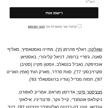
קראתי ואני מאשר/ת את
תנאי השימוש
שאלקה:
ראלף פהרמן (ק'), מתייה נאסטאסיץ', סאליף
סאנה, ג'פריי ברומה, דניאל קליג'ורי, באסטיאן
אוכזיפקה, נאביל בנטאלב, ווסטון מקיין (סטיבן
סקרזיבסקי 77'), סוות סרדר, מארק הות' (אמין האריט
87'), חמזה מנדיל (גודיו ברוגסטאלר 63').
מנצ'סטר סיטי:
אדרסון מוראס, אמריק לאפורט,
ניקולאס אוטמנדי, קייל ווקר, פרננדיניו, אילאקי
גונדואן, קווין דה-ברוינה (אלקסנדר זינצ'נקו 87'), דויד