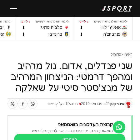
לגו
תוכן
ליגת האלופות לנשים
לייב
ליגת האלופות לנשים
לייב
ליגת ה
1
1
או-אייץ׳ לוון
סלביה פראג
יוב
1
1
פנרבחצ'ה
ברונדבי
הא
ראשי
›
כדורגל
שני פנדלים, אדום, גול מרהיב
ומהפך דרמטי: הניצחון המרהיב
של מנצ'סטר סיטי על שאלקה
איתי קטן
21 בפברואר 2019
כדורגל
1 דק׳ קריאה
◀
קבוצת העדכונים בוואטסאפ
תוצאות, הרכבים וכתבות — ישר לנייד, בלי רעש
הצטרפו