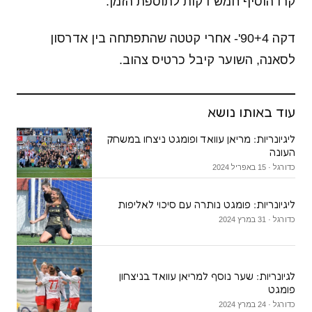
קרו הוסיף חמש דקות לתוספת הזמן.
דקה 90+4'- אחרי קטטה שהתפתחה בין אדרסון
לסאנה, השוער קיבל כרטיס צהוב.
עוד באותו נושא
ליגיונריות: מריאן עוואד ופומגט ניצחו במשחק
העונה
כדורגל · 15 באפריל 2024
ליגיונריות: פומגט נותרה עם סיכוי לאליפות
כדורגל · 31 במרץ 2024
לגיונריות: שער נוסף למריאן עוואד בניצחון
פומגט
כדורגל · 24 במרץ 2024