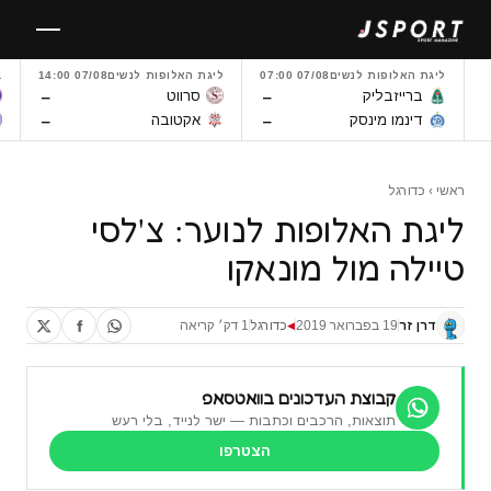
לגו
תוכן
ליגת האלופות לנשים
07/08 07:00
ליגת האלופות לנשים
07/08 14:00
L
–
–
ברייזבליק
סרווט
–
–
דינמו מינסק
אקטובה
ראשי
›
כדורגל
ליגת האלופות לנוער: צ'לסי
טיילה מול מונאקו
דרן זר
19 בפברואר 2019
כדורגל
1 דק׳ קריאה
◀
קבוצת העדכונים בוואטסאפ
תוצאות, הרכבים וכתבות — ישר לנייד, בלי רעש
הצטרפו