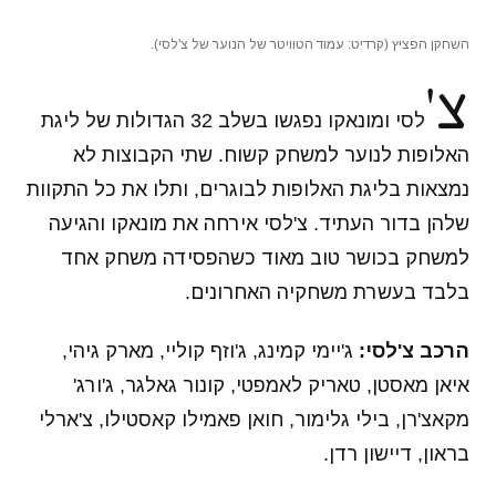
השחקן הפציץ (קרדיט: עמוד הטוויטר של הנוער של צ'לסי).
צ'
לסי ומונאקו נפגשו בשלב 32 הגדולות של ליגת
האלופות לנוער למשחק קשוח. שתי הקבוצות לא
נמצאות בליגת האלופות לבוגרים, ותלו את כל התקוות
שלהן בדור העתיד. צ'לסי אירחה את מונאקו והגיעה
למשחק בכושר טוב מאוד כשהפסידה משחק אחד
בלבד בעשרת משחקיה האחרונים.
הרכב צ'לסי:
ג'יימי קמינג, ג'וזף קוליי, מארק גיהי,
איאן מאסטן, טאריק לאמפטי, קונור גאלגר, ג'ורג'
מקאצ'רן, בילי גלימור, חואן פאמילו קאסטילו, צ'ארלי
בראון, דיישון רדן.