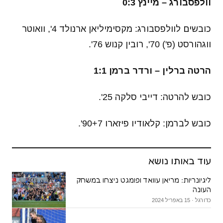
וולפסבורג – מיינץ 0:3
כובשים לוולפסבורג: מקסימיליאן ארנולד 4', וואוטר
ווגהורסט (פ') 70', רובין קנוש 76'.
הרטה ברלין – ורדר ברמן 1:1
כובש להרטה: דייבי סלקה 25'.
כובש לברמן: קלאודיו פיזארו 90+7'.
עוד באותו נושא
ליגיונריות: מריאן עוואד ופומגט ניצחו במשחק
העונה
כדורגל · 15 באפריל 2024