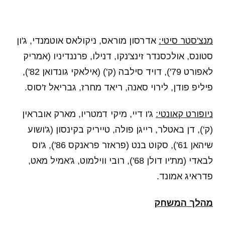
מנצ'סטר סיטי:
אדרסון מוראס, ניקולאס אוטמנדי, ג'ון
סטונס, אולכסנדר זינצ'נקו, דנילו, פרננדיניו (אמריק
לאפורט 79'), דויד סילבה (ק') (אילאקי גונדואן 82'),
פיליפ פודן, לירוי סאנה, ריאד מחרז, גבריאל ז'סוס.
ניופורט קאונטי:
ג'ו דיי, מיקי דמטריו, מארק אובראין
(ק'), דן באטלר, רייגן פולה, טייריק בקינסון (ג'ושוע
שיהאן 61'), סקוט בנט (פראזר פראנקס 86'), ג'וס
לבאדי (מת'יו דולן 68'), רובי ווילמוט, ג'אמיל מאט,
פדראיג אמונד.
מהלך המשחק