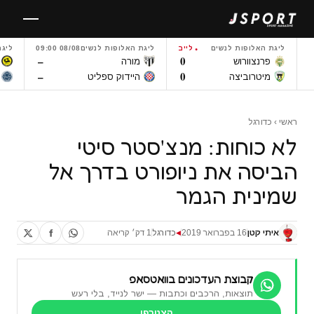
לגו
תוכן
ליגת האלופות לנשים
לייב
ליגת האלופות לנשים
08/08 09:00
ליגת
–
0
פרנצוורוש
מורה
–
0
מיטרוביצה
היידוק ספליט
ראשי
›
כדורגל
לא כוחות: מנצ'סטר סיטי
הביסה את ניופורט בדרך אל
שמינית הגמר
איתי קטן
16 בפברואר 2019
כדורגל
1 דק׳ קריאה
◀
קבוצת העדכונים בוואטסאפ
תוצאות, הרכבים וכתבות — ישר לנייד, בלי רעש
הצטרפו