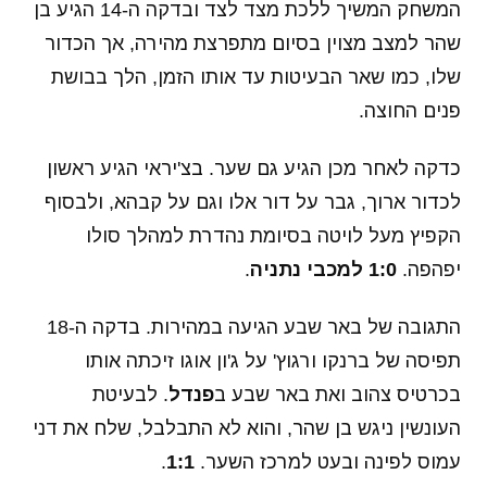
המשחק המשיך ללכת מצד לצד ובדקה ה-14 הגיע בן
שהר למצב מצוין בסיום מתפרצת מהירה, אך הכדור
שלו, כמו שאר הבעיטות עד אותו הזמן, הלך בבושת
פנים החוצה.
כדקה לאחר מכן הגיע גם שער. בצ'יראי הגיע ראשון
לכדור ארוך, גבר על דור אלו וגם על קבהא, ולבסוף
הקפיץ מעל לויטה בסיומת נהדרת למהלך סולו
יפהפה.
1:0 למכבי נתניה
.
התגובה של באר שבע הגיעה במהירות. בדקה ה-18
תפיסה של ברנקו ורגוץ' על ג'ון אוגו זיכתה אותו
בכרטיס צהוב ואת באר שבע ב
פנדל
. לבעיטת
העונשין ניגש בן שהר, והוא לא התבלבל, שלח את דני
עמוס לפינה ובעט למרכז השער.
1:1
.