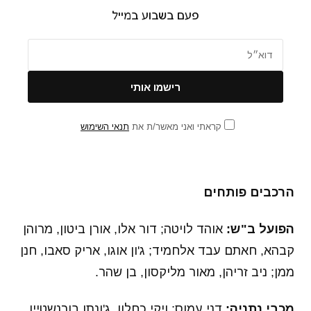
פעם בשבוע במייל
קראתי ואני מאשר/ת את
תנאי השימוש
הרכבים פותחים
הפועל ב"ש:
אוהד לויטה; דור אלו, אורן ביטון, מרוהן
קבהא, חאתם עבד אלחמיד; ג'ון אוגו, אריק סאבו, חנן
ממן; ניב זריהן, מאור מליקסון, בן שהר.
מכבי נתניה:
דני עמוס; ויקי כחלון, ג'ונתן בורנשטיין,