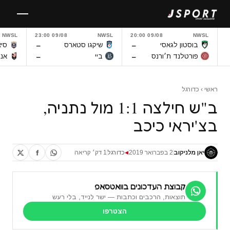
לגו
תוכן
NWSL
09/08 23:00
NWSL
09/08 20:00
NWSL
–
–
בוסטון לגאסי
שיקגו סטארס
סיא
–
–
פורטלנד ת׳ורנס
ביי
אנג
ראשי
›
כדורגל
ב"ש חילצה 1:1 מול נתניה,
בצ'יראי כיכב
יאן מלניקוב
2 בפברואר 2019
כדורגל
1 דק׳ קריאה
◀
קבוצת העדכונים בוואטסאפ
תוצאות, הרכבים וכתבות — ישר לנייד, בלי רעש
הצטרפו