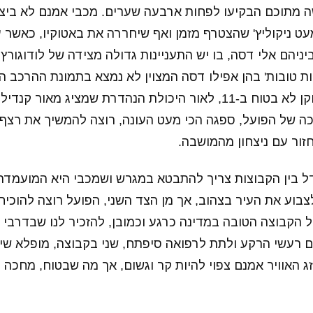
 מתוכם הבקיעו לפחות ארבעה שערים. מכבי אמנם לא ביצ
ט ניקוליץ' שהצטרף מזמן ואף שיחררה את באטוקיו, כאשר ע
ניהם אלי דסה, בו יש התעניינות גדולה מצידה של לודוגורץ,
ות טובות' בהן אפילו דסה המצוין לא נמצא בתמונת ההרכב 
שאצל איביץ' אף שחקן לא בטוח ב-11, לאור היכולת הנהדרת שמציג מאו
ה של הפועל, ספגה הכי מעט העונה, רוצה להמשיך את רצף 
זור עם ניצחון מהמושבה.
דל בין הקבוצות צריך להתבטא במגרש ושמכבי היא המועמדת
בוע את העיר בצהוב, אך מן הצד השני, הפועל רוצה להוכיח 
 הקבוצה הטובה במדינה כרגע וכמובן, להזכיר לנו שבדרבי 
 רעשי הרקע ולתת לרפואה סיפתח, שני בקבוצה, מופלא שי
זג האוויר אמנם צפוי להיות קר וגשום, אך מה שבטוח, מחכה ל