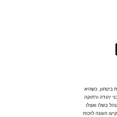
 ביטחון, כשהיא
של 16 נקודות על השניה בני יהודה ורחוקה
הל בשלו ואצלו
היא ש-14 שחקנים שונים הבקיעו העונה לזכות