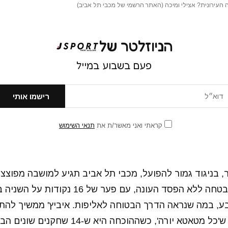
ה העירונית? אצילי ומיכה (האתר הרשמי של מכבי תל אביב)
הניוזלטר של
פעם בשבוע במייל
קראתי ואני מאשר/ת את
תנאי השימוש
 בניגוד גמור להפועל, מכבי תל אביב תגיע למושבה מפוצצת
מוליכה את הליגה בבטחה ללא הפסד העונה, עם פער 
שבע, במה שנראה הדרך הבטוחה לאליפות. איביץ' ממשיך להתנ
באמת אפשר להגיד ש'כל מטאטא יורה', כשההוכחה 