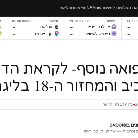
גת האלופות לנשים
דעות
NBA
תוצאות
טבלאות
0
NWSL
07/08 23:00
NWSL
08/08 00:00
ל
–
–
–
אורלנדו פרייד
גות׳אם
–
–
–
רייסינג לואיוויל
סן דייגו וייב
רפואה נוסף- לקראת הדר
מחזור ה-18 בליגת העל
כדורגל
1 דק׳ קריאה
◀
נים בוואטסאפ
 וכתבות — ישר לנייד, בלי רעש