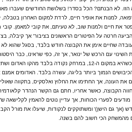
הזו. לא הבנתם? הכל בסדר! בשלושת החודשים שעברו מאו
ואה, למנות את אופיר חיים, לרדת למקום האחרון בטבלה, 
ר את חיים ולמנות שוב, לא טעיתם, את קובי למאמן. קובי 
ביעה חרטה על הפיטורים הראשונים בציבור' אך קיבלה, בצ
ובדה שחיים אימן את הקבוצה חודש בלבד, בסגל שהוא לא ב
שינוי עם הרכש של ינואר, אך זה, כפי שראינו, כבר היסטור
לדרבי בלחץ עצום, כשהיא במקום ה-12, במרחק נקודה בלבד מהקו 
כיבושים הנמוך ביותר בליגה, עשרה בלבד. האדומים אמנם א
 את העונה, אך החתימו את החלוץ ואלסקיס, בתקווה שאולי 
ווה הקבוצה, כאשר אחריו, חתם גם הקשר הנהדר קלאודמיר 
 מודעים לפערי הכוחות, אך עדיין נוטים להאמין לקלישאה ש'
 (אך גם הישן)' ומשתוקקים לנקודות, שיעלו את מורל הקבוצ
ם מהמשחק הכי חשוב להם בשנה.