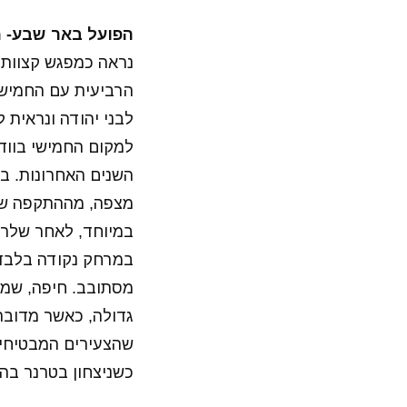
הפועל באר שבע- מכבי חיפה
נראה כמפגש קצוות 
הרביעית עם החמיש
לבני יהודה ונראית ל
למקום החמישי בוודא
השנים האחרונות. ב
מצפה, מההתקפה שלה
במיוחד, לאחר שלרא
במרחק נקודה בלבד 
מסתובב. חיפה, שמ
גדולה, כאשר מדובר
שהצעירים המבטיחים
כשניצחון בטרנר בהח