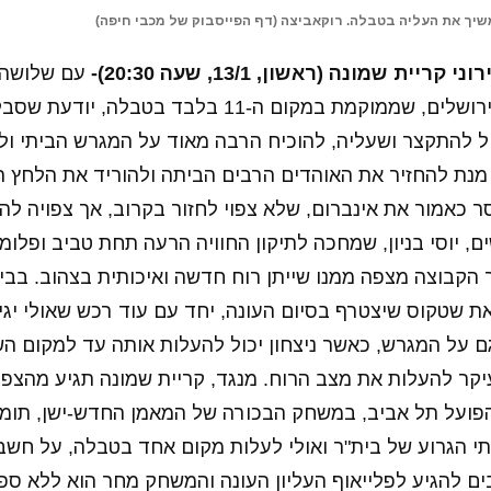
יך את העליה בטבלה. רוקאביצה (דף הפייסבוק של מכבי חיפה)
יית שמונה (ראשון, 13/1, שעה 20:30)-
עם שלושה 
ניצחון בטדי, בית"ר ירושלים, שממוקמת במקום ה-11 בלבד בט
ל להתקצר ושעליה, להוכיח הרבה מאוד על המגרש הביתי ו
מנת להחזיר את האוהדים הרבים הביתה ולהוריד את הלחץ 
 כאמור את אינברום, שלא צפוי לחזור בקרוב, אך צפויה לה
 יוסי בניון, שמחכה לתיקון החוויה הרעה תחת טביב ופלומי
הקבוצה מצפה ממנו שייתן רוח חדשה ואיכותית בצהוב. בבי
ת שטקוס שיצטרף בסיום העונה, יחד עם עוד רכש שאולי יגי
ם על המגרש, כאשר ניצחון יכול להעלות אותה עד למקום הש
קר להעלות את מצב הרוח. מנגד, קריית שמונה תגיע מהצפון
פועל תל אביב, במשחק הבכורה של המאמן החדש-ישן, תומר
תי הגרוע של בית"ר ואולי לעלות מקום אחד בטבלה, על חשב
ים להגיע לפלייאוף העליון העונה והמשחק מחר הוא ללא ספ