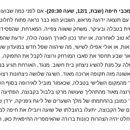
 (שבת, 12/1, שעה 20:30)-
אם לפני כמה שבועו
עם תוצאה ידועה מראש, השבוע הוא כבר נראה פתוח לחלוטי
ית בטבלה ובעיקר, משחק ששווה צפייה. המארחת, שהפסיד
א טוב לאחרונה, או יותר נכון לאורך העונה כולה, יודעת שהפ
ות, או אולי אפילו לשישי, מה שיהווה שפל חדש במועדון 
אר שבע תחסר את סאבו המורחק ורוצה לקבל את התפוקה, ל
 על מנת להשיג ניצחון בית חשוב. מנגד, האורחת תגיע ב
שונה מזה תקופה ארוכה מאוד, השיגה שלושה ניצחונות רצופ
מהמקום השלישי בטבלה, שכאמור מוביל לאירופה בסוף העו
רוצה מאוד מהתהליך שעושה מרקו בלבול בקבוצה, הפתיעה
 כמובן בהחתמתו של מלך השערים של ליגת ג'פניקה, ירדן ש
 של הקבוצה, יתעלו בהובלתו של שועה ויובילו את חיפה למ
לט יהיה הצהרות כוונות ברורה שהאימפריה החיפאית כאן, ח