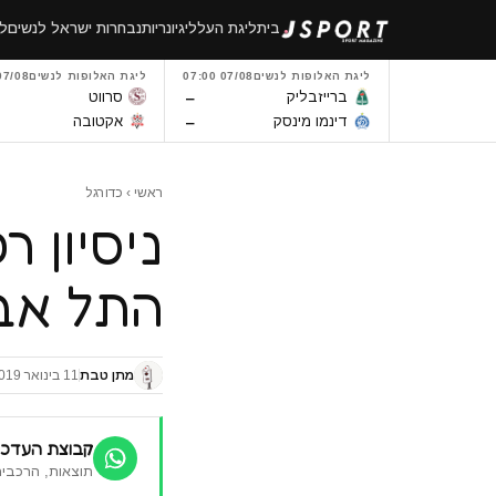
לגו
בית
ליגת העל
ליגיונריות
נבחרות ישראל לנשים
לי
תוכן
ליגת האלופות לנשים
07/08 07:00
ליגת האלופות לנשים
7/08 14:00
–
ברייזבליק
סרווט
–
דינמו מינסק
אקטובה
ראשי
›
כדורגל
ניסיון 
התל אביב וה
מתן טבת
11 בינואר 2019
קבוצת העדכו
תוצאות, הרכבים