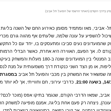
חמיץ בדרבי הקודם (האתר הרשמי של הפועל תל אביב)
- אביבי, מאז ומתמיד מסומן כאירוע החם של השנה בליגת 
יכול להשפיע על עונה שלמה, שלעתים אף מהווה גורם מכרי
ק שהמועדונים נעים סביבו ומתעסקים בו, יחד עם כל התקש
דם לו. אך הפעם, האווירה היא אחרת, כאשר הבדלי הרמות ב
ברורים כשמש, המצב המנטלי בין המועדונים שונה ב-0
פות, או מן הצד השני כנקודת דרך משמעותית על מנת לנסו
ה שמשאיר את המשחק בין מכבי והפועל תל אביב
, כדרבי עירוני, חם וחווייתי, אך לא יותר מ
ביב, שמאז הדרבי הקודם, שנגמר בתיקו אפס (מוכר לכם? נ
ונה), ניצחה רק פעם אחת בליגה, אמנם מופיעה למשחק הזה
צטדיון בנתניה, אך קובי רפואה, בסיטואציה ביזארית למדי, 