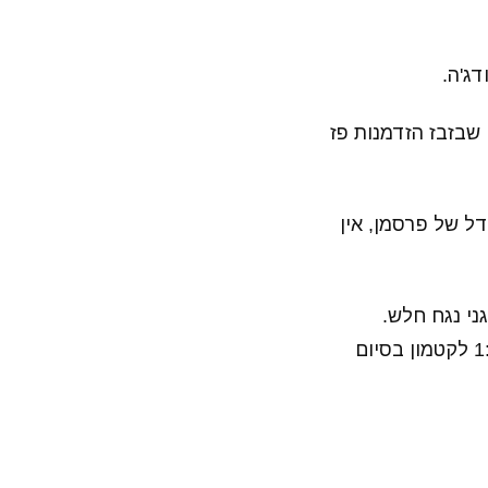
י שבזבז הזדמנות פז
בדל של פרסמן, אין
ני נגח חלש.
השופט הוסיף 2 דקות למחצית הראשונה אבל הקבוצות לא הגיעו לעוד מצבים, 1:0 לקטמון בסיום