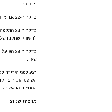
מדוייקת.
בדקה ה-22 גם עידן כהן ראה צהוב בשורות הפועל ת"א אחרי הכשלה על אביחי וודג'ה.
בדקה ה-3
להשוות, שחקניו של 
בדקה ה-9
שער.
רגע לפני הירידה למ
המחצית הראשונה.
מחצית שניה: