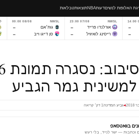
גת האלופות לנשים
דעות
NBA
תוצאות
טבלאות
0
NWSL
07/08 23:00
NWSL
08/08 00:00
ל
–
–
–
אורלנדו פרייד
גות׳אם
–
–
–
רייסינג לואיוויל
סן דייגו וייב
סוגרים סיבו
למשינית גמר הגביע
גביע המדינה
1 דק׳ קריאה
◀
נים בוואטסאפ
 וכתבות — ישר לנייד, בלי רעש