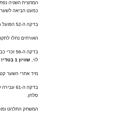
המחצית השניה נפתח
כמעט הביאה לשער ה
בדקה ה-52 הפועל ת"א ביצעה חילוף, רמזי ספורי ירד לספסל ומי שעלה זה קאיו.
האורחים נחלו לתקו
בדקה ה-6
לוי,
שוויון 1 בטדי!
מיד אחרי השער קטמו
בדקה ה-61
סלחן.
המשחק התלהט ומוליץ