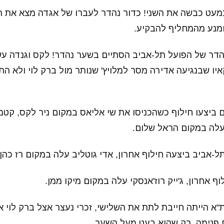
6 קטמון כמעט כבשה את השני! כדור נהדר לעברו של אגדה מצא את
ומנע מהמחליף להבקיע.
6 מהלך נהדר של הפועל תל-אביב הסתיים בשער נהדר! לקס וגנדה 
קאיו שבנגיעה אדירה מסר למלויץ' שנותר מול ברק לוי ולא ה
 האורחים ביצעו חילוף כשהכניסו את שי אליאס במקום ניר לקס, קט
לה במקום הראל שלום.
ף אחרון, ג'ייק רוז'אנסקי עלה במקום מיקו ממן.
 הפועל ת"א הייתה חייבת לתת את השלישי, זכרי נעצר אצל ברק לוי
ם פנימה, רק שהוא בעט מעל השער.