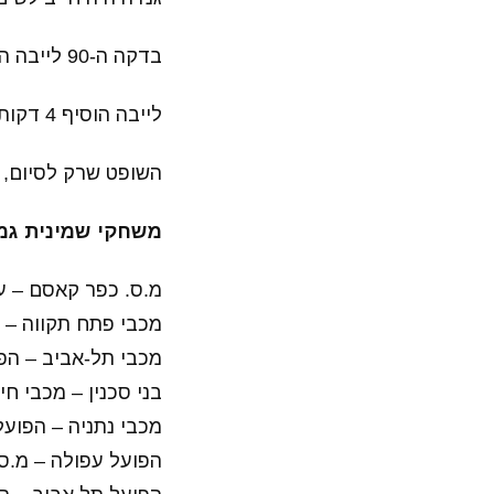
בדקה ה-90 לייבה הוציא צהוב לברק לוי על אי ציות הוראות שופט, כרטיס די תמוה.
לייבה הוסיף 4 דקות תוספת זמן למשחק, האם קטמון תצליח להשוות?
השופט שרק לסיום, 
משחקי שמינית גמר גביע ה
מ.ס. כפר קאסם – עי
מכבי פתח תקווה – 
מכבי תל-אביב – הפ
בני סכנין – מכבי חי
מכבי נתניה – הפוע
הפועל עפולה – מ.ס