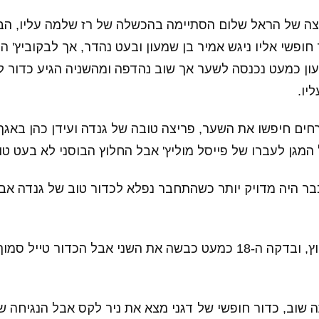
ה של הראל שלום הסתיימה בהכשלה של רז שלמה עליו, הב
חופשי אליו ניגש אמיר בן שמעון ובעט נהדר, אך לבקוביץ' ה
ון כמעט נכנסה לשער אך שוב נהדפה ומהשניה הגיע כדור לא
יו.
 גם האורחים חיפשו את השער, פריצה טובה של גנדה ועידן כהן באג
המגן לעברו של פייסל מוליץ' אבל החלוץ הבוסני לא בעט טו
 מוליץ' כבר היה מדויק יותר כשהתחבר נפלא לכדור טוב של גנדה א
קטמון המשיכה ללחוץ, ובדקה ה-18 כמעט כבשה את השני אבל הכדור טיי
 שוב, כדור חופשי של דגני מצא את ניר לקס אבל הנגיחה ש