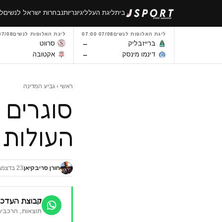
לגו
בית
ליגת העל
ליגיונריות
נבחרות ישראל לנשים
לי
תוכן
ליגת האלופות לנשים
07/08 07:00
ליגת האלופות לנשים
7/08 14:00
–
ברייזבליק
סרווט
–
דינמו מינסק
אקטובה
ראשי
›
גביע המדינה
העולות 
חורן סריבקיאן
23 בדצמבר 2018
קבוצת העדכו
תוצאות, הרכבים