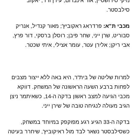
מיקי סירושטיין; אור אינברום, עידן ורד, יאקוב
סילבסטר.
מכבי ת"א:
פרדראג ראקוביץ'; מאור קנדיל, אנריק
סבוריט, שרן ייני, שחר פיבן; רוסלן ברסקי, דור פרץ,
אבי ריקן; אלירן עטר, עומר אצילי, איתי שכטר.
למרות שליטה של בית"ר, היא באה ללא ייצור מצבים
לפחות ברבע השעה הראשונה של המשחק. דווקא
מכבי הגיעה למצב ראשון בדקה ה-14, כשאיתמר ניצן
הגיב מעולה לנגיחה טובה של שירן ייני.
בדקה ה-33 הגיע רגע מפוקפק במיוחד במשחק,
כשסילבסטר נשאר לבד מול ראיקוביץ', שיחרר בעיטה