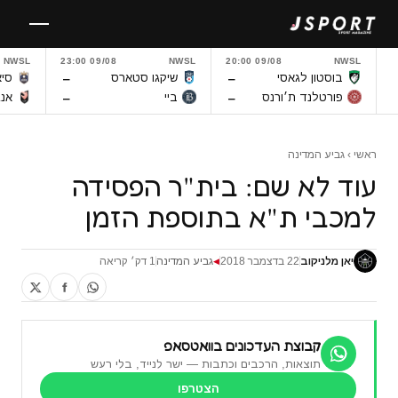
לגו
תוכן
NWSL
09/08 23:00
NWSL
09/08 20:00
NWSL
–
–
בוסטון לגאסי
שיקגו סטארס
סיא
–
–
פורטלנד ת׳ורנס
ביי
אנג
ראשי
›
גביע המדינה
עוד לא שם: בית"ר הפסידה
למכבי ת"א בתוספת הזמן
יאן מלניקוב
22 בדצמבר 2018
גביע המדינה
1 דק׳ קריאה
◀
קבוצת העדכונים בוואטסאפ
תוצאות, הרכבים וכתבות — ישר לנייד, בלי רעש
הצטרפו