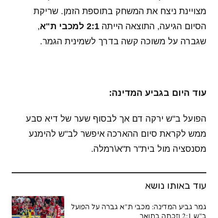
מצויינת ניצח את המשחק בתוספת הזמן. שריקת
הסיום הגיעה, התוצאה הייתה
2:1 למכבי ת"א
,
שגברה על משוכה קשה בדרך לשמינית הגמר.
עוד היום בגביע המדינה:
הפועל ב"ש ירקה דם אך לבסוף שער של דיא סבע
ממש לקראת סיום ההארכה איפשר לב"ש להימנע
מסנסציה מול בית"ר ת"א\רמלה.
עוד באותו נושא
גמר גביע המדינה: מכבי ת"א גברה על הפועל
ב"ש 2:1 וזכתה בתואר