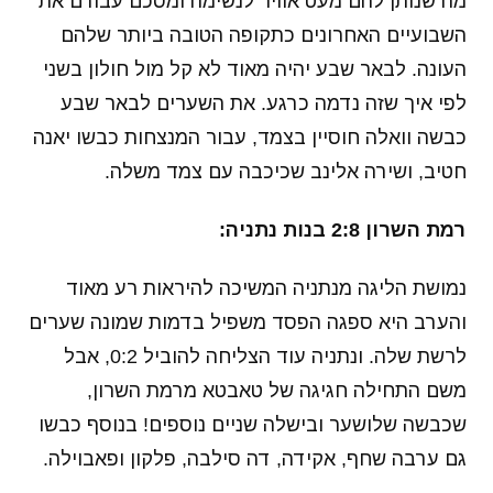
מה שנותן להם מעט אוויר לנשימה ומסכם עבורם את
השבועיים האחרונים כתקופה הטובה ביותר שלהם
העונה. לבאר שבע יהיה מאוד לא קל מול חולון בשני
לפי איך שזה נדמה כרגע. את השערים לבאר שבע
כבשה וואלה חוסיין בצמד, עבור המנצחות כבשו יאנה
חטיב, ושירה אלינב שכיכבה עם צמד משלה.
רמת השרון 2:8 בנות נתניה:
נמושת הליגה מנתניה המשיכה להיראות רע מאוד
והערב היא ספגה הפסד משפיל בדמות שמונה שערים
לרשת שלה. ונתניה עוד הצליחה להוביל 0:2, אבל
משם התחילה חגיגה של טאבטא מרמת השרון,
שכבשה שלושער ובישלה שניים נוספים! בנוסף כבשו
גם ערבה שחף, אקידה, דה סילבה, פלקון ופאבוילה.