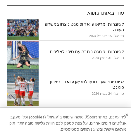
עוד באותו נושא
ליגיונריות: מריאן עוואד ופומגט ניצחו במשחק
העונה
כדורגל · 15 באפריל 2024
ליגיונריות: פומגט נותרה עם סיכוי לאליפות
כדורגל · 31 במרץ 2024
לגיונריות: שער נוסף למריאן עוואד בניצחון
פומגט
כדורגל · 24 במרץ 2024
×
לידיעתכם, באתר JSport נעשה שימוש ב"עוגיות" (cookies) וכלי מעקב
אנליטיים דומים אחרים, על מנת לספק לכם חוויית גלישה טובה יותר, תוכן
מותאם אישית וביצוע ניתוחים סטטיסטיים.
חדשות ספורט, עדכוני ספורט, תוצאות ספורט,טורי