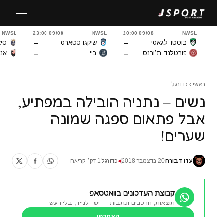
לגו
תוכן
NWSL
09/08 23:00
NWSL
09/08 20:00
NWSL
–
–
בוסטון לגאסי
שיקגו סטארס
סיא
–
–
פורטלנד ת׳ורנס
ביי
אנג
ראשי
›
כדורגל
נשים – נתניה הובילה במפתיע,
אבל פתאום ספגה שמונה
שערים!
עדו דבורה
20 בדצמבר 2018
כדורגל
1 דק׳ קריאה
◀
קבוצת העדכונים בוואטסאפ
תוצאות, הרכבים וכתבות — ישר לנייד, בלי רעש
הצטרפו