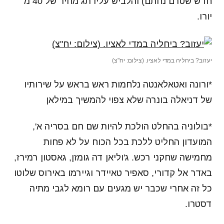
חדש שטרם נחתם) והלביש עליו תג מחיר של 40 מ'
יורו.
יעזוב? ביחליה במדי לאציו. (צילום: יח"צ)
*ורונה ואטאלאנטה נלחמות ראש בראש על שירותיו
של דניאלה בונרה שלא צפוי להמשיך במילאן
*בולוניה בהחלט הולכת להיות שם חם בסריה א',
המועדון החליט ללכת בכל הכוח על לא פחות
מחמישה שחקני רכש. ג'וליאן דה גומזן, גאסטון רמירז,
באדר אל קדורי, סאפיר טאיידר וגיירמו באירוס שלוטו
כל זה אחרי שכבר יש מגעים עם רומא לגבי מתיה
דסטרו.