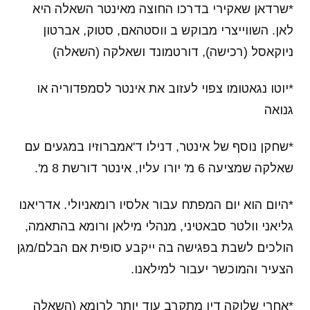
*שרדאן שאקירי בדרכו החוצה מאינטר השאלה היא
לאן. השווייצרי מבוקש ב ווסטהאם, סטוק, אברטון
ניוקאסל (רכישה), דורטמונד ושאלקה (השאלה)
*יוטו נגאטומו צפוי לעזוב את אינטר לסמפדוריה או
גנואה
*שחקן נוסף של אינטר, דנילו ד'אמברוזיו במגעים עם
שאלקה שמציעה 6 מ' יורו עליו, אינטר דורשת 8 מ'.
*היום הוא יום המפתח עבור אלסיו רומאניולי. אדריאנו
גליאני וולטר סבאטיני, מנהלי מילאן ורומא בהתאמה,
הולכים לשבת בפגישה בה ייקבע סופית אם הבלם/מגן
הצעיר והמוכשר יעבור למילאנו.
*אחרי שלוקה דין מתקרב עוד יותר לרומא (השאלה