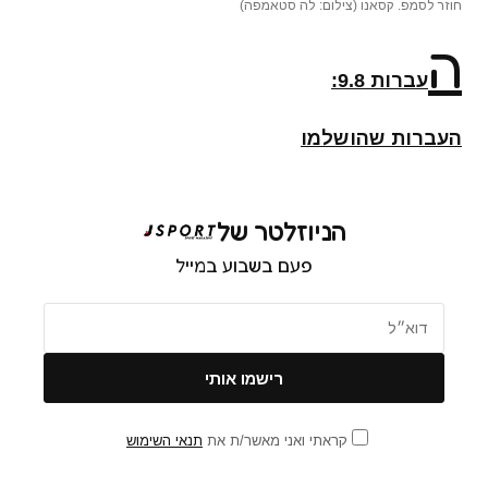
חוזר לסמפ. קסאנו (צילום: לה סטאמפה)
ה
עברות
9.8
:
העברות שהושלמו
הניוזלטר של
פעם בשבוע במייל
קראתי ואני מאשר/ת את
תנאי השימוש