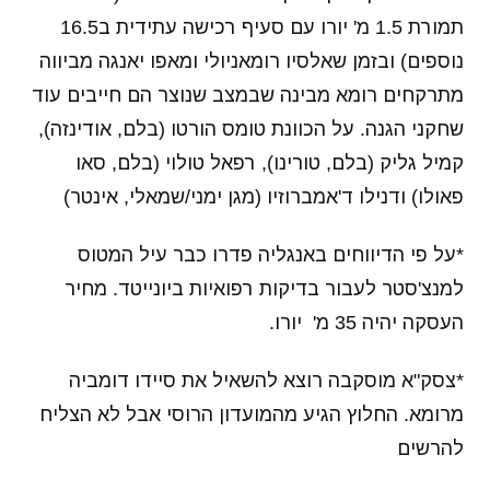
תמורת 1.5 מ' יורו עם סעיף רכישה עתידית ב16.5
נוספים) ובזמן שאלסיו רומאניולי ומאפו יאנגה מביווה
מתרקחים רומא מבינה שבמצב שנוצר הם חייבים עוד
שחקני הגנה. על הכוונת טומס הורטו (בלם, אודינזה),
קמיל גליק (בלם, טורינו), רפאל טולוי (בלם, סאו
פאולו) ודנילו ד'אמברוזיו (מגן ימני/שמאלי, אינטר)
*על פי הדיווחים באנגליה פדרו כבר עיל המטוס
למנצ'סטר לעבור בדיקות רפואיות ביונייטד. מחיר
העסקה יהיה 35 מ' יורו.
*צסק"א מוסקבה רוצא להשאיל את סיידו דומביה
מרומא. החלוץ הגיע מהמועדון הרוסי אבל לא הצליח
להרשים