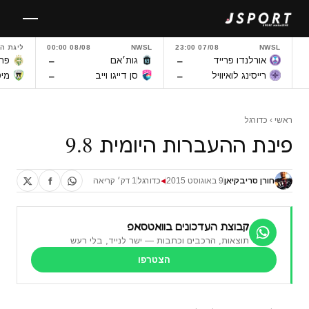
לגו
תוכן
NWSL
07/08 23:00
NWSL
08/08 00:00
ליגת ה
–
–
אורלנדו פרייד
גות׳אם
פרנ
–
–
רייסינג לואיוויל
סן דייגו וייב
מיט
ראשי
›
כדורגל
פינת ההעברות היומית 9.8
חורן סריבקיאן
9 באוגוסט 2015
כדורגל
1 דק׳ קריאה
◀
קבוצת העדכונים בוואטסאפ
תוצאות, הרכבים וכתבות — ישר לנייד, בלי רעש
הצטרפו