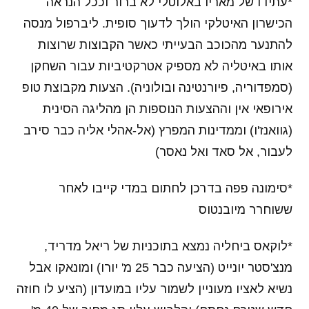
*עתידו של מאריו באלוטלי לא ברור וככל הנראה
הכישרון האיטלקי הולך לדעוך סופית. ליברפול מנסה
להתנער מהכוכב הבעייתי כאשר הקבוצות שרוצות
אותו באיטליה לא מספיק אטרקטיביות עבור השחקן
(סמפדוריה, פיורנטינה ובולוניה). הצעות מקבוצת טופ
אירופאי אין וההצעות הנוספות הן מהליגה הסינית
(גוואנז'ו) וממדינות המפרץ (אל-אהלי אליה כבר סירב
לעבור, אל סאד ואל נאסר)
*סימונה פפה בדרכן לחתום במדי קייבו לאחר
ששוחרר מיובנטוס
*לוקאס ביחליה נמצא בתוכניות של ריאל מדריד,
מנצ'סטר יונייט (הציעה כבר 25 מ' יורו) ומונאקו אבל
נשיא לאציו מעוניין לשמור עליו במועדון (הציע לו חוזה