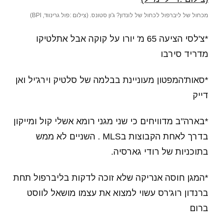
מכחול של ליברפול לכחול של לונדון? ג'ון סטונס. (צילום :פול גרינווד, BPI)
*צ'לסי הציעה 65 מ' יורו על קוקה אבל אתלטיקו
מדריד סירבו
*סאות'המפטון מעוניינת בבלמה של סלטיק וירג'יל ואן
דייק
*בארה"ב מדוויחים כי שני מגני רומא אשלי קול ומייקון
בדרך לאחת הקבוצות בMLS . השניים לא ממש
בתוכניות של רודי גארסיה.
*המגן חוסה אנריקה שלא זוכה לדקות בליברפול תחת
ברנדון רוג'רס עשוי למצוא את עצמו מושאל לווסט
ברום