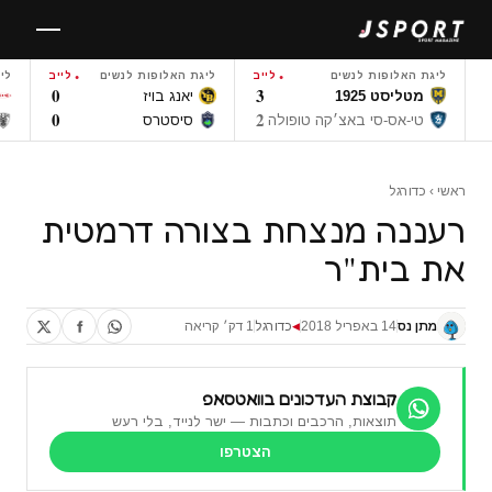
לגו
תוכן
ליגת האלופות לנשים
לייב
ליגת האלופות לנשים
לייב
לי
0
3
מטליסט 1925
יאנג בויז
0
2
טי-אס-סי באצ׳קה טופולה
סיסטרס
ראשי
›
כדורגל
רעננה מנצחת בצורה דרמטית
את בית"ר
מתן נס
14 באפריל 2018
כדורגל
1 דק׳ קריאה
◀
קבוצת העדכונים בוואטסאפ
תוצאות, הרכבים וכתבות — ישר לנייד, בלי רעש
הצטרפו