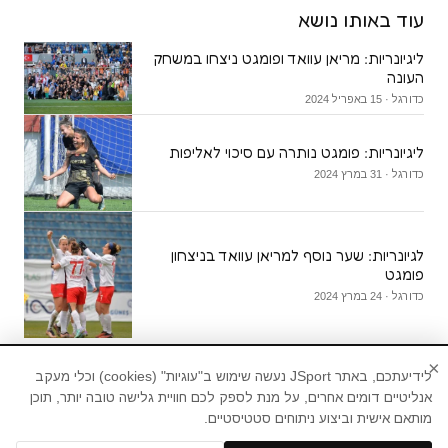
עוד באותו נושא
ליגיונריות: מריאן עוואד ופומגט ניצחו במשחק
העונה
כדורגל · 15 באפריל 2024
ליגיונריות: פומגט נותרה עם סיכוי לאליפות
כדורגל · 31 במרץ 2024
לגיונריות: שער נוסף למריאן עוואד בניצחון
פומגט
כדורגל · 24 במרץ 2024
×
לידיעתכם, באתר JSport נעשה שימוש ב"עוגיות" (cookies) וכלי מעקב
אנליטיים דומים אחרים, על מנת לספק לכם חוויית גלישה טובה יותר, תוכן
מותאם אישית וביצוע ניתוחים סטטיסטיים.
חדשות ספורט, עדכוני ספורט, תוצאות ספורט,טורי
דעה