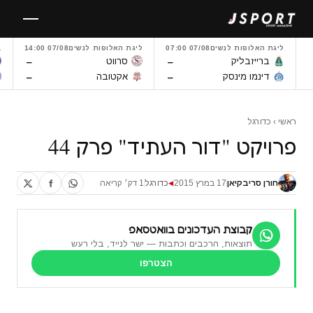
לגו
תוכן
ליגת האלופות לנשים
07/08 07:00
ליגת האלופות לנשים
07/08 14:00
L
–
–
ברייזבליק
סרווט
–
–
דינמו מינסק
אקטובה
ראשי
›
כדורגל
פרויקט "דור העתיד" פרק 44
חורן סריבקיאן
17 במרץ 2015
כדורגל
1 דק׳ קריאה
◀
קבוצת העדכונים בוואטסאפ
תוצאות, הרכבים וכתבות — ישר לנייד, בלי רעש
הצטרפו