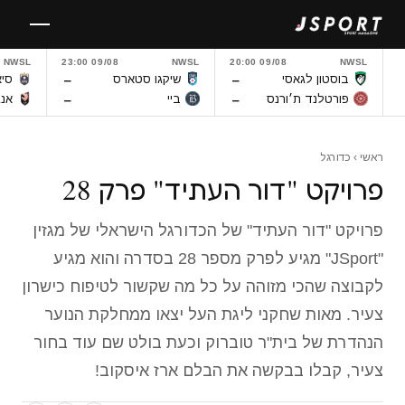
לגו
תוכן
NWSL
09/08 23:00
NWSL
09/08 20:00
NWSL
–
–
בוסטון לגאסי
שיקגו סטארס
סיא
–
–
פורטלנד ת׳ורנס
ביי
אנג
ראשי
›
כדורגל
פרויקט "דור העתיד" פרק 28
פרויקט "דור העתיד" של הכדורגל הישראלי של מגזין
"JSport" מגיע לפרק מספר 28 בסדרה והוא מגיע
לקבוצה שהכי מזוהה על כל מה שקשור לטיפוח כישרון
צעיר. מאות שחקני ליגת העל יצאו ממחלקת הנוער
הנהדרת של בית"ר טוברוק וכעת בולט שם עוד בחור
צעיר, קבלו בבקשה את הבלם ארז איסקוב!