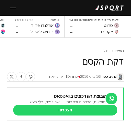
לגו
תוכן
ליגת האלופות לנשים
07/08 14:00
NWSL
07/08 23:00
WSL
–
–
סרווט
אורלנדו פרייד
–
–
אקטובה
רייסינג לואיוויל
ראשי
›
כדורגל
דקת הקסם
נתיב כפרי
16 ביוני 2016
כדורגל
1 דק׳ קריאה
◀
קבוצת העדכונים בוואטסאפ
תוצאות, הרכבים וכתבות — ישר לנייד, בלי רעש
הצטרפו