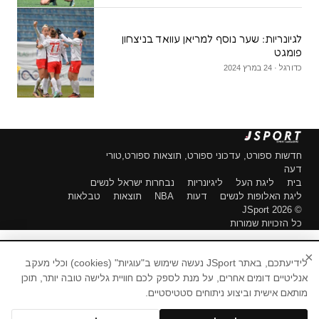
לגיונריות: שער נוסף למריאן עוואד בניצחון
פומגט
כדורגל · 24 במרץ 2024
חדשות ספורט, עדכוני ספורט, תוצאות ספורט,טורי
דעה
בית
ליגת העל
ליגיונריות
נבחרות ישראל לנשים
ליגת האלופות לנשים
דעות
NBA
תוצאות
טבלאות
© 2026 JSport
כל הזכויות שמורות
×
לידיעתכם, באתר JSport נעשה שימוש ב"עוגיות" (cookies) וכלי מעקב
אנליטיים דומים אחרים, על מנת לספק לכם חוויית גלישה טובה יותר, תוכן
מותאם אישית וביצוע ניתוחים סטטיסטיים.