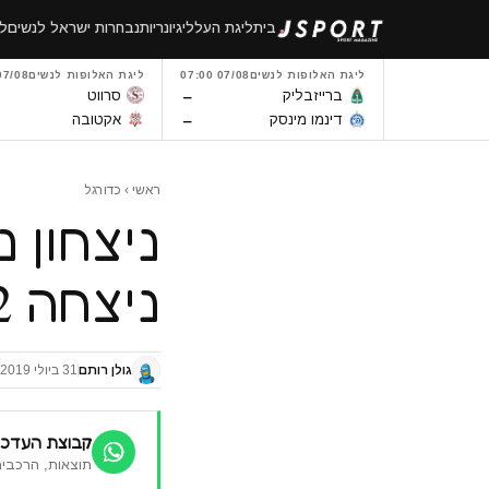
לגו
בית
ליגת העל
ליגיונריות
נבחרות ישראל לנשים
לי
תוכן
ליגת האלופות לנשים
07/08 07:00
ליגת האלופות לנשים
7/08 14:00
–
ברייזבליק
סרווט
–
דינמו מינסק
אקטובה
ראשי
›
כדורגל
ניצחון נ
ניצחה 0-2 את רעננה בגביע הטוטו
גולן רותם
31 ביולי 2019
קבוצת העדכו
תוצאות, הרכבים