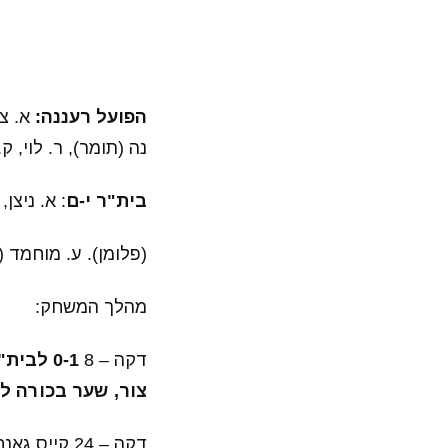
הפועל רעננה:
א. צו
נה (תומר), ר. לוי, ק
בית"ר י-ם
: א. ניצן
(פלומן). ע. מוחמד (ק
מהלך המשחק:
דקה – 8
0-1 לב
צור, שער בכורה ל
דקה – 24 קייס גאנם ההכשרוני בחוד רעננה שולח כדור חופשי מסוכן אבל פוגע בחומה ויוצא לקרן.