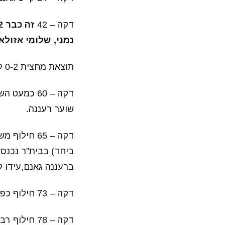
דקה – 42
נמני, שלומי אזול
תוצאת מחצית 0-2 לאורחים מירושלים.
דקה – 60 כ
שוער רעננה.
דקה – 65 ח
ביחד) בבית"ר נכנסי
ברעננה גאנם,עידו לו
דקה – 73 חילוף כפוול נוסף ברעננה אביחי ידין ואחמד דראושה נכנסים במקום בן סביר ויוג'ין אנסה.
דקה – 78 חילוף רביעי בבית"ר שלום אדרי מחליףף את שלומי אזולאי.