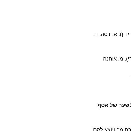
ידין), א. דסה, ד.
י), מ. אוחנה
 לשער של אסף