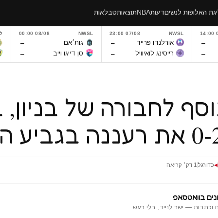
גת האלופות לנשים
דעות
NBA
תוצאות
טבלאות
0
NWSL
07/08 23:00
NWSL
08/08 00:00
ל
–
–
–
אורלנדו פרייד
גות׳אם
–
–
–
רייסינג לואיוויל
סן דייגו וייב
וסף לחבורה של בניון, 
כדורגל
1 דק׳ קריאה
◀
נים בוואטסאפ
 וכתבות — ישר לנייד, בלי רעש