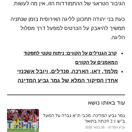
הגיבור הטראגי של ההתמודדות הזו, אין מה לעשות.
כעת בני יהודה תתכונן לליגה האירופית בזמן שנתניה
תמשיך להיאבק על הכרטיס למפעל דרך מסלול
הליגה.
קרב הגנרלים על הקווים: ניתוח טקטי לתפקוד
המאמנים על הקווים
מלמד, ז'אן, הארכה, פנדלים, ויובל אשכנזי
אחד! הסיקור המלא של גמר גביע המדינה
עוד באותו נושא
גמר גביע המדינה: מכבי ת"א גברה על הפועל
ב"ש 2:1 וזכתה בתואר
גביע המדינה · 26 במאי 2026