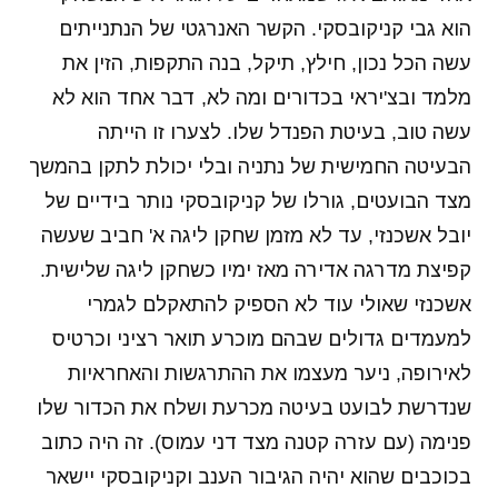
הוא גבי קניקובסקי. הקשר האנרגטי של הנתנייתים
עשה הכל נכון, חילץ, תיקל, בנה התקפות, הזין את
מלמד ובצ'יראי בכדורים ומה לא, דבר אחד הוא לא
עשה טוב, בעיטת הפנדל שלו. לצערו זו הייתה
הבעיטה החמישית של נתניה ובלי יכולת לתקן בהמשך
מצד הבועטים, גורלו של קניקובסקי נותר בידיים של
יובל אשכנזי, עד לא מזמן שחקן ליגה א' חביב שעשה
קפיצת מדרגה אדירה מאז ימיו כשחקן ליגה שלישית.
אשכנזי שאולי עוד לא הספיק להתאקלם לגמרי
למעמדים גדולים שבהם מוכרע תואר רציני וכרטיס
לאירופה, ניער מעצמו את ההתרגשות והאחראיות
שנדרשת לבועט בעיטה מכרעת ושלח את הכדור שלו
פנימה (עם עזרה קטנה מצד דני עמוס). זה היה כתוב
בכוכבים שהוא יהיה הגיבור הענב וקניקובסקי יישאר