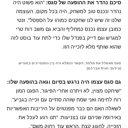
סיכם נהדר את ההופעה של סגס:
"הוא פשוט היה
נהדר ונכנס טוב למשחק, היה בכל מקום, העוצמה
שלנו זה שיש לנו שחקנים כמוהו על הספסל". זנטי
כמובן עצמו נכנס כמחליף והביא גם משב רוח טרי
למגרש וגם דייק בפנדל שלו כדי לתת עוד בוסט לזה
שהוא שותף מלא לזכייה הזו.
סגס מאמלל את מלמד, הקשר הנפלא היה בין המצטיינים במגרש.
(צילום: חגית אברהם)
גם סגס עצמו היה נרגש בסיום וגאה בהופעה שלו:
"שיחקנו מצוין, לא ויתרנו אחרי הפיגור, הפגנו המון
רוח לחימה ואני שמח שזהה סתיים עם זכייה בגביע".
לשאלה האם הם כבר מפנטזים על היריבות האפשריות
באירופה שניהם ענו בצניעות: "תנו רגע לעכל את
הזכייה, לחגוג קצת ,הראש עוד רחוק משם".