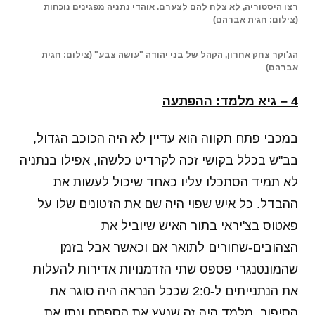
רצו היסטוריה, לא צלח להם לצערם. אוהדי נתניה מפגינים נוכחות
(צילום: חגית אברהם)
הג'וקר צחק אחרון, הקהל של בני יהודה "עושה צבע" (צילום: חגית
אברהם)
4 – גיא מלמד: ההפתעה
במכבי פתח תקווה הוא עדיין לא היה הכוכב הגדול,
בב"ש בכלל בקושי זכה לקרדיט כלשהו, אפילו בנתניה
לא תמיד הסתכלו עליו כאחד שיכול לעשות את
ההבדל. כל איש שפוי היה שם את הז'טונים שלו על
פאטוס בצ'יראי בתור האיש שיוביל את
הצהובים-שחורים לתואר אם וכאשר אבל בזמן
שהמונטנגרי פספס שתי הזדמנויות אדירות להעלות
את הנתנייתים ל-2:0 שככל הנראה היה סוגר את
הסיפור, מלמד היה זה שנעץ את הספתח ונתן את