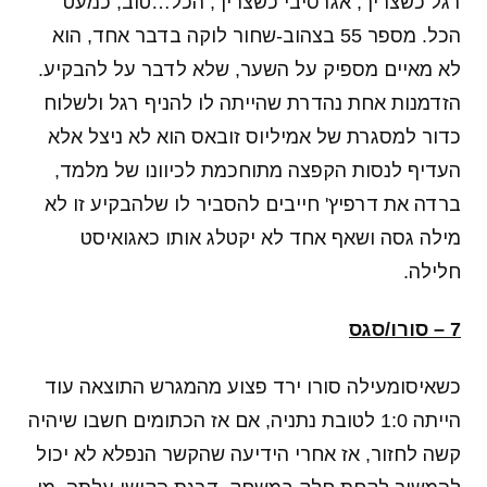
רגל כשצריך, אגרסיבי כשצריך, הכל…טוב, כמעט
הכל. מספר 55 בצהוב-שחור לוקה בדבר אחד, הוא
לא מאיים מספיק על השער, שלא לדבר על להבקיע.
הזדמנות אחת נהדרת שהייתה לו להניף רגל ולשלוח
כדור למסגרת של אמיליוס זובאס הוא לא ניצל אלא
העדיף לנסות הקפצה מתוחכמת לכיוונו של מלמד,
ברדה את דרפיץ' חייבים להסביר לו שלהבקיע זו לא
מילה גסה ושאף אחד לא יקטלג אותו כאגואיסט
חלילה.
7 – סורו/סגס
כשאיסומעילה סורו ירד פצוע מהמגרש התוצאה עוד
הייתה 1:0 לטובת נתניה, אם אז הכתומים חשבו שיהיה
קשה לחזור, אז אחרי הידיעה שהקשר הנפלא לא יכול