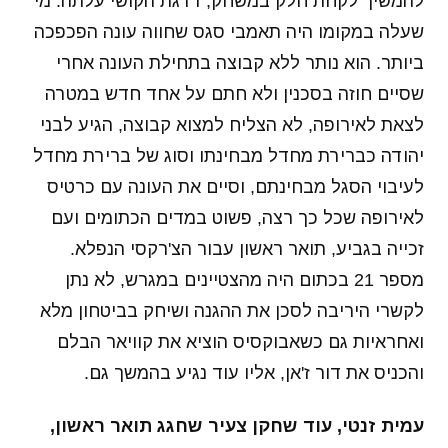
להמשיך לקחת חלק במשחק, דרגת הקושי עלתה. מי
שעלה במקומו היה תאמבי סגס שחווה עונה הפכפכה
ביותר. הוא נותר ללא קבוצה בתחילת העונה אחרי
שסיים חוזה בסכנין ולא חתם על אחד חדש במטרה
לצאת לאירופה, לא הצליח למצוא קבוצה, הגיע לבני
יהודה כברירת מחדל מבחינתו וסוג של ברירת מחדל
לעיבוי הסגל מבחינתם, וסיים את העונה עם כרטיס
לאירופה שכל כך רצה, פשוט במדים הכתומים ועם
זכייה בגביע, תואר ראשון עבור הצ'רקסי הנפלא.
מספר 21 בכתום היה מהצטיינים במגרש, לא נתן
לקשרי היריבה לסכן את ההגנה ושיחק בביטחון מלא
ואחראיות גם כשאבוקסיס הוציא את קוויאר הבלם
והכניס את דור ז'אן, אליו עוד נגיע בהמשך גם.
עמית זנטי, עוד שחקן צעיר שחגג תואר ראשון,