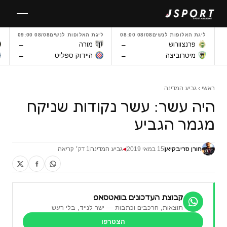
לגו
תוכן
ליגת האלופות לנשים
08/08 08:00
ליגת האלופות לנשים
08/08 09:00
ל
–
–
פרנצוורוש
מורה
–
–
מיטרוביצה
היידוק ספליט
ראשי
›
גביע המדינה
היה עשר: עשר נקודות שניקח
מגמר הגביע
חורן סריבקיאן
15 במאי 2019
גביע המדינה
1 דק׳ קריאה
◀
קבוצת העדכונים בוואטסאפ
תוצאות, הרכבים וכתבות — ישר לנייד, בלי רעש
הצטרפו