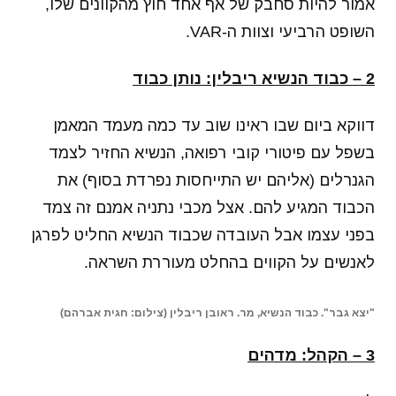
אמור להיות סחבק של אף אחד חוץ מהקוונים שלו,
השופט הרביעי וצוות ה-VAR.
2 – כבוד הנשיא ריבלין: נותן כבוד
דווקא ביום שבו ראינו שוב עד כמה מעמד המאמן
בשפל עם פיטורי קובי רפואה, הנשיא החזיר לצמד
הגנרלים (אליהם יש התייחסות נפרדת בסוף) את
הכבוד המגיע להם. אצל מכבי נתניה אמנם זה צמד
בפני עצמו אבל העובדה שכבוד הנשיא החליט לפרגן
לאנשים על הקווים בהחלט מעוררת השראה.
"יצא גבר". כבוד הנשיא, מר. ראובן ריבלין (צילום: חגית אברהם)
3 – הקהל: מדהים