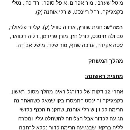
מיטל שערבי, מור אפרים, אופל סופר, ורד כהן, נטלי
נ'קמג'יקה, רחל ריינסט, שירלי אוחנה (ק).
רמה"ש:
חנית שוורץ, אדווה טוויל (ק), קלייר פלאולר,
פביולה חימנס, קורל חזן, מורן פרידמן, דליה דכוואר,
עסה אקידה, ערבה שחף, מור שקד, מישל אבודה.
מהלך המשחק
מחצית ראשונה:
אחרי 12 דקות של כדורגל ראינו מהלך מסוכן ראשון.
נ'קמג'יקה וריינסט התמסרו בקו שמאל כשהאחרונה
הרימה לכיוון שירלי אוחנה, שחקנית הכנף בקושי
הגיעה לכדור אבל הצליחה להשתלט עליו ומסרה
לליה ברקאי שבנגיעה הרימה כדור נפלא לרחבה