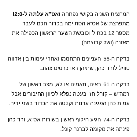
המחצית השניה בקושי נפתחה ו
אס"א עלתה ל-2:0!
מתפרצת של אס"א הסתיימה בכדור חכם לעבר
מספר 12 בכחול וכובשת השער הראשון הכפילה את
מאזנה (ושל קבוצתה).
בדקה ה-56' העניינים התחממו ואחרי עימות בין אדווה
טוויל לורד כהן, שתיהן ראו כרטיס צהוב.
בדקה ה-61' ראינו, תאמינו או לא, מצב ראשון של
רמה"ש – קורל חזן בעטה נפלא לכיוון החיבורים אבל
עמית כהן הפגינה ערנות וקלטה את הכדור בשני ידיה.
בדקה ה-74' הגיע חילוף ראשון בשורות אס"א, ורד כהן
פינתה את מקומה לברנה קונל.