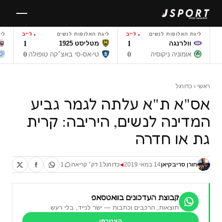
לגו
תוכן
ליגת האלופות לנשים
לייב
ליגת האלופות לנשים
לייב
לי
1
1
וולרנגה
מטליסט 1925
0
0
אומוניה ניקוסיה
טי-אס-סי באצ׳קה טופולה
ראשי
›
כדורגל
אס"א ת"א עלתה לגמר גביע
המדינה לנשים, היריבה: קרית
גת או חדרה
חורן סריבקיאן
14 במאי 2019
כדורגל
1 דק׳ קריאה
1
◀
קבוצת העדכונים בוואטסאפ
תוצאות, הרכבים וכתבות — ישר לנייד, בלי רעש
הצטרפו