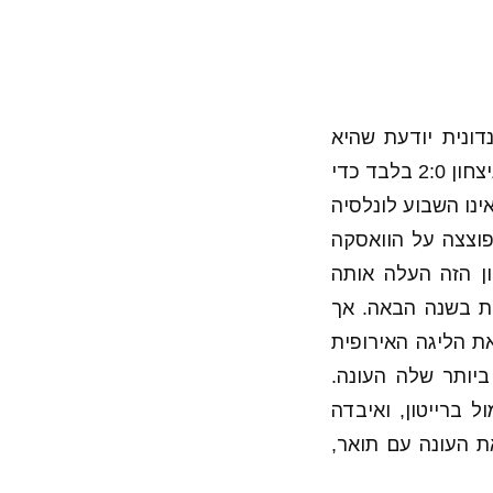
ות ניצחה ארסנל 3:1, הקבוצה הלונדונית יודעת שהיא
הפייבוריטית להגיע לגמר הליגה האירופית מהמפגש הזה. מנגד, ולנסיה זקוקה לניצחון 2:0 בלבד כדי
נו השבוע לונלסיה
פוצצה על הוואסקה
צחון הזה העלה אותה
ת בשנה הבאה. אך
 הליגה האירופית
יותר שלה העונה.
 ברייטון, ואיבדה
ת העונה עם תואר,