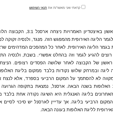
קראתי ואני מאשר/ת את
תנאי השימוש
אחרי שבמשחק הראשון באיצטדיון האמרוי
 בגמר הליגה האירופית. לאחר כל המהפכים המדהימים שראי
רוצים להגיע לגמר וזה בהחלט אפשרי. בשבת, ולנסיה הת
6:, ניצחון ראשון של הקבוצה לאחר שלושה הפסדים רצופים. הני
 ליגה ובמרחק שלוש נקודות בלבד ממקום בליגת האלופו
קווה לא להסתמך על המקום הרביעי בספרד, אלא לנצח את
 האלופות בשנה הבאה. ארסנל, נמצאת בתקופה הגרועה ב
רונים בליגה האנגלית היא השיגה נקודה אחת בלבד מול
מקום הרביעי בליגה. אך עדייין לארסנל יש סיכוי לסיים א
אירופית לליגת האלופות בעונה הבאה.