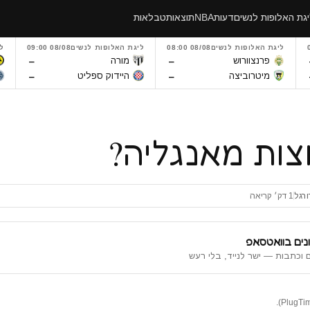
גת האלופות לנשים
דעות
NBA
תוצאות
טבלאות
ליגת האלופות לנשים
08/08 08:00
ליגת האלופות לנשים
08/08 09:00
ל
–
–
פרנצוורוש
מורה
–
–
מיטרוביצה
היידוק ספליט
צות מאנגליה?
ורגל
1 דק׳ קריאה
נים בוואטסאפ
 וכתבות — ישר לנייד, בלי רעש