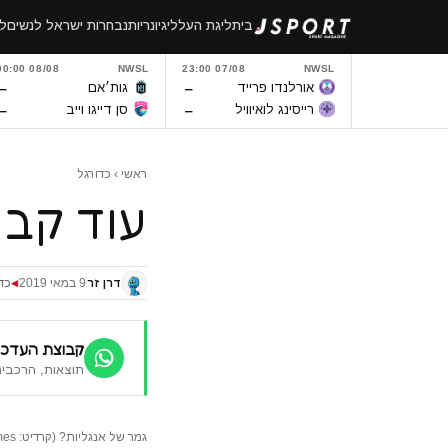
לגו
בית
ליגת העל
ליגיונריות
נבחרות ישראל לנשים
לי
תוכן
08/08 00:00
NWSL
07/08 23:00
NWSL
–
–
אורלנדו פרייד
גות׳אם
–
–
רייסינג לואיוויל
סן דייגו וייב
ראשי
›
כדורגל
עוד קבו
דרן זר
9 במאי 2019
כד
◀
קבוצת העדכו
תוצאות, הרכבים
גמר של אנגליות? (קרדיט: PlugTimes).