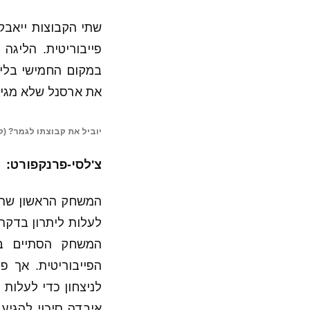
שתי הקבוצות ייאבק
פייבוריטית. הליג
במקום החמישי בליג
את ארסנל שלא מגיע
יוביל את קבוצתו לגמר? (קרדיט: ek UK
צ'לסי-פרנקפורט:
המשחק הראשון שהיה
הפייבוריטית. אך פ
לניצחון כדי לעלות 
איבדה סיכוי להגיע