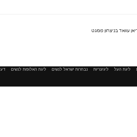
יאן עוואד בניצחון פומגט
ליגת העל
ליגיונריות
נבחרות ישראל לנשים
ליגת האלופות לנשים
דעו