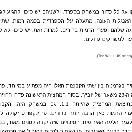
ו על כל כדור במשחק בספרד, ולשניהם יש סיכוי להגיע ל
ה האנגלית העונה, מתעלה על הספרדית בכמה רמות. שתי 
ה שלהם ופערי הרמות ברורים. למרות זאת, יש סיכוי לא ק
ה למשחקים גדולים.
The We).
 בגרמניה בין שתי הקבוצות האלו היה מפתיע במיוחד. פר
לעלות ליתרון בדקה ה-23 משער של יוביץ'. בסוף המחצית הראשונה פדרו
המשחק הסתיים בתוצאת המחצית שהייתה 1:1. גם ב
ערי הרמות כאן הרבה יותר ברורים. פריינקפורט זקוקה ל
לגמר הליגה האירופית. הסיכויים שזה יקרה קטנים מאוד, ב
 דרך הליגה האנגלית. מי שאמור לנסות להוביל את פרנקפוק