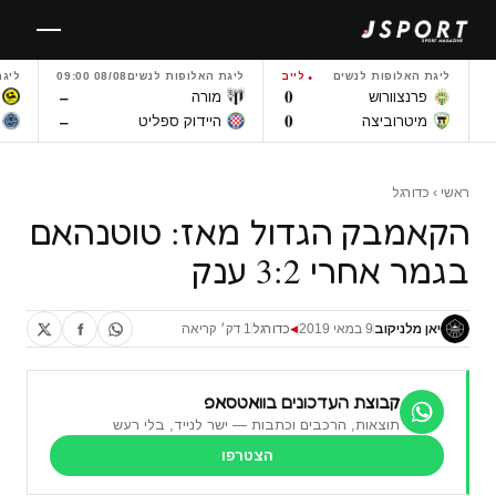
לגו
תוכן
ליגת האלופות לנשים
לייב
ליגת האלופות לנשים
08/08 09:00
ליגת
–
0
פרנצוורוש
מורה
–
0
מיטרוביצה
היידוק ספליט
ראשי
›
כדורגל
הקאמבק הגדול מאז: טוטנהאם
בגמר אחרי 3:2 ענק
יאן מלניקוב
9 במאי 2019
כדורגל
1 דק׳ קריאה
◀
קבוצת העדכונים בוואטסאפ
תוצאות, הרכבים וכתבות — ישר לנייד, בלי רעש
הצטרפו