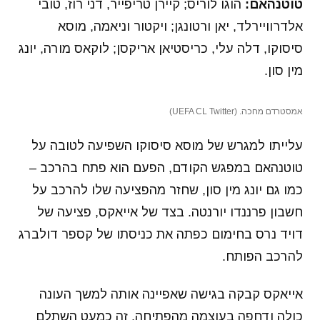
טוטנהאם:
הוגו לוריס; קיירן טריפייר, דני רוז, טובי
אלדרוויירלד, יאן ורטונגן; ויקטור וניאמה, מוסא
סיסוקו, דלה עלי, כריסטיאן אריקסן; לוקאס מורה, יונג
מין סון.
אמסטרדם מחכה. (UEFA CL Twitter)
עלייתו למגרש של מוסא סיסוקו השפיעה לטובה על
טוטנהאם במפגש הקודם, הפעם הוא פתח בהרכב –
כמו גם יונג מין סון, שחזר מהפציעה שלו להרכב על
חשבון פרננדו יורנטה. בצד של אייאקס, פציעה של
דויד נרס בחימום כפתה את כניסתו של קספר דולברג
להרכב הפותח.
אייאקס קבקה בגישה שאפיינה אותה למשך העונה
כולה ודחפה בעוצמה מהפתיחה. זה כמעט השתלם