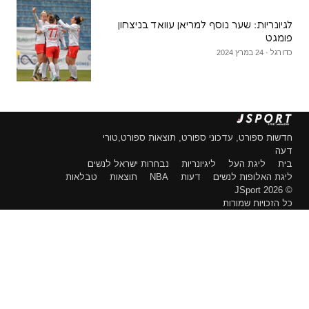
לגיונריות: שער נוסף למריאן עוואד בניצחון
פומגט
כדורגל · 24 במרץ 2024
חדשות ספורט, עדכוני ספורט, תוצאות ספורט,טורי
דעה
בית
ליגת העל
ליגיונריות
נבחרות ישראל לנשים
ליגת האלופות לנשים
דעות
NBA
תוצאות
טבלאות
© 2026 JSport
כל הזכויות שמורות